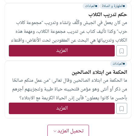
انكشف أمرها فانتعش صدره فرحاً بأن الناس عرفوا أنه قصد
الطهارة و الصلاة
العبادات
إخفاءها؟
حكم تدريب الكلاب
ورابع أيضاً تبرع ببناء مسجد وعندما يذكر الموضوع أمامه يقول :
من كان يعمل في الجيش وكُلِّف بإنشاء وتدريب “مجموعة كلاب
بل وتنازلت أيضاً عن أجرة دكان لي لتنفق على ذلك المسجد؟
حرب” وكذا تأليف كتاب عن تدريب مجموعة الكلاب، ومهمة هذه
الكلاب وتدريباتها هي البحث عن المفقودين تحت الأنقاض، واقتفاء
أثر المجرمين الهاربين وغير ذلك كثير. فهل هذا العمل حلال أم
المزيد
حرام؟ وهل الكلاب نَجِسة أم طاهرة؟
العبادات
الحكمة من ابتلاء الصالحين
ما الحكمة من ابتلاء الصالحين وقال تعالى: “من عمل منكم صالحًا
من ذكر أو أنثى وهو مؤمن فلنحيينه حياة طيبة ولنجزينهم أجرهم
بأحسن ما كانوا يعملون” فأين إذن الحياة الكريمة مع الابتلاء؟
المزيد
تحميل المزيد