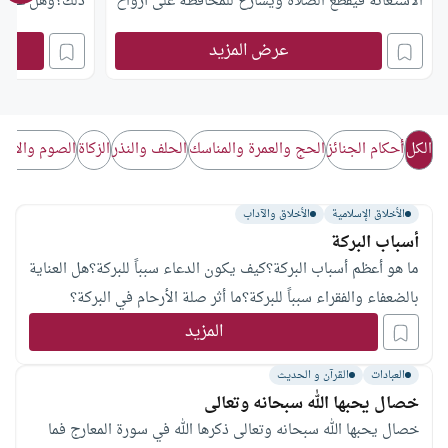
الاستغاثة فيقطع الصلاة ويسارع للمحافظة على أرواح
ذلك؟وهل عالج 
الناس، فهل ما يفعله صحيح؟
الفضوليين؟
عرض المزيد
الكل
أحكام الجنائز
الحج والعمرة والمناسك
الحلف والنذر
الزكاة
الصوم والاعت
الأخلاق الإسلامية
الأخلاق والآداب
أسباب البركة
ما هو أعظم أسباب البركة؟كيف يكون الدعاء سبباً للبركة؟هل العناية
بالضعفاء والفقراء سبباً للبركة؟ما أثر صلة الأرحام في البركة؟
المزيد
العبادات
القرآن و الحديث
خصال يحبها الله سبحانه وتعالى
خصال يحبها الله سبحانه وتعالى ذكرها الله في سورة المعارج فما