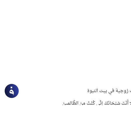
زوجية في بيت النبوة
ِلَّا أَنْتَ سُبْحَانَكَ إِنِّي كُنْتُ مِنَ الظَّالِمِينَ
لنبوي في التعامل مع حر الصيف
ستغفار