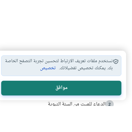
نستخدم ملفات تعريف الارتباط لتحسين تجربة التصفح الخاصة
بك. يمكنك تخصيص تفضيلاتك.
تخصيص
الأكثر قراءة
موافق
أدعية من السنة النبوية
1
الدعاء للميت من السنة النبوية
2
كيف ينفي النظم القرآني تحريف قصة أصحاب الفيل؟
3
شهادة للتاريخ.. المرواني يحكي قصة “إسلام أون لاين” مع
4