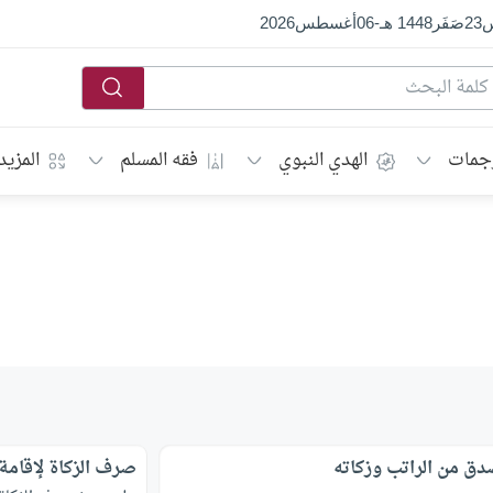
س
23
صَفَر
1448 هـ
-
06
أغسطس
2026
جمات
الهدي النبوي
فقه المسلم
المزيد
دق من الراتب وزكاته
صرف الزكاة لإقامة