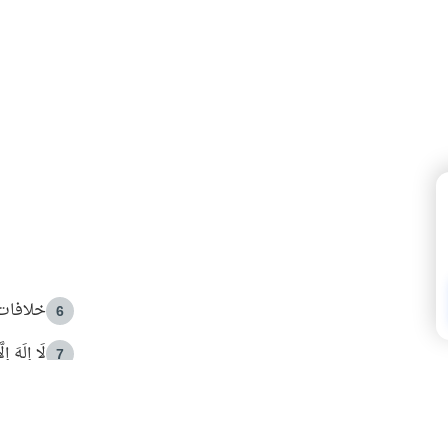
خلافات 
6
لَا إِلَهَ إ
7
الهدي ا
8
 الأمير الوالد والشيخ القرضاوي
فضل الا
9