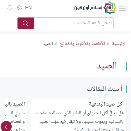
إسلام أون لاين
EN
الرئيسية
الأطعمة والأشربة والذبائح
الصيد
الصيد
أحدث المقالات
أكل صيد البندقية
الصيد بالبناد
هل يحلُّ أكل الحيوان أو الطير الذي يَصطاده صاحبه
ما رأي الدين في
بالبندقية ويموت بسببها، ولا تبقى فيه عقِب الصيد
والعصافير، وهل ي
حياة أو روح لذبحه بالسكين؟
وما هو حكم الص