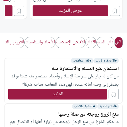
الناس، فهل ما يفعله صحيح؟
الفضوليين؟
عرض المزيد
الكل
آداب السفر
الآداب
الأخلاق الإسلامية
الأعياد والمناسبات
التزوير والتدل
الأخلاق والآداب
فقه المعاملات
استئمان غير المسلم والاستعارة منه
من كان له جار على غير ملة الإسلام وأحيانا يستعير منه شيئا ،وقد
يضطر إلى وضع أمانة عنده ،فهل هذه المعاملة مباحة شرعًا؟
المزيد
أحكام الاسرة
الأخلاق والآداب
منع الزوج زوجته من صلة رحمها
ما حكم الشرع في منع الرجل لزوجته من زيارة أهلها أو الاتصال بهم