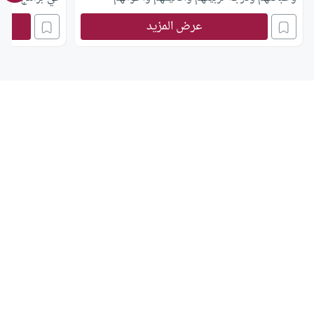
المعاشية والاقتصادية، فإذا كان الأمر كذلك فلم لم
عرض المزيد
نشاهد سوى قانون واحد لدى الأمم الإسلامية –
الشريعة الغراء – مع أنه يوجد اختلاف عظيم بين تلك
البلاد في العادات والأخلاق والأقاليم ؟