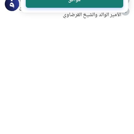
كيف ينفي النظم القرآني تحريف قصة أصحاب الفيل؟
موافق
شهادة للتاريخ.. المرواني يحكي قصة “إسلام أون لاين” مع
4
الأمير الوالد والشيخ القرضاوي
التربية الأسرية وبناء الاستقلال .. كيف ندعم أبناءنا دون
5
مصادرة حقهم في التجربة؟
خلافات زوجية في بيت النبوة
6
لَا إِلَهَ إِلَّا أَنْتَ سُبْحَانَكَ إِنِّي كُنْتُ مِنَ الظَّالِمِينَ
7
الهدي النبوي في التعامل مع حر الصيف
8
فضل الاستغفار
9
محاولة سرقة جابر بن حيان
10
اشترك في قائمتنا البريدية ليصلك كل جديد