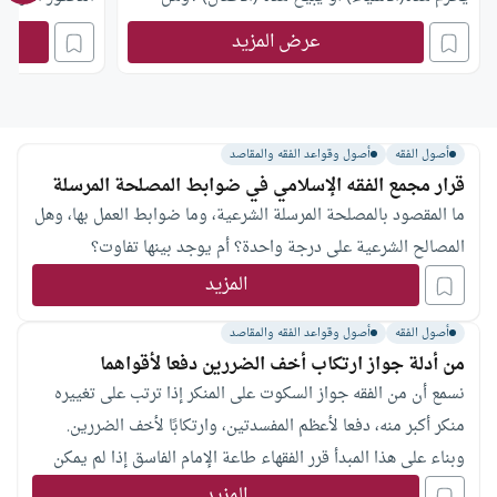
الأباحة تقتصر على الأشياء والأعيان؟
في كل المجالا
عرض المزيد
أصول الفقه
أصول وقواعد الفقه والمقاصد
قرار مجمع الفقه الإسلامي في ضوابط المصلحة المرسلة
ما المقصود بالمصلحة المرسلة الشرعية، وما ضوابط العمل بها، وهل
المصالح الشرعية على درجة واحدة؟ أم يوجد بينها تفاوت؟
المزيد
أصول الفقه
أصول وقواعد الفقه والمقاصد
من أدلة جواز ارتكاب أخف الضررين دفعا لأقواهما
نسمع أن من الفقه جواز السكوت على المنكر إذا ترتب على تغييره
منكر أكبر منه، دفعا لأعظم المفسدتين، وارتكابًا لأخف الضررين.
وبناء على هذا المبدأ قرر الفقهاء طاعة الإمام الفاسق إذا لم يمكن
خلعه إلا بفتنة وفساد أكبر من فسقه فما الدليل على صحة هذا
المزيد