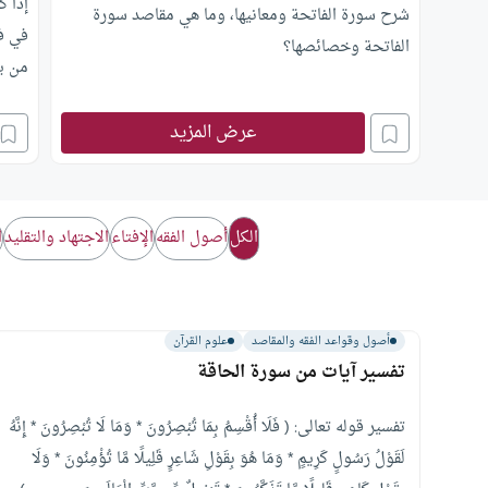
إذا ك
شرح سورة الفاتحة ومعانيها، وما هي مقاصد سورة
في ف
الفاتحة وخصائصها؟
من يو
سيكون
عرض المزيد
الخي
الكل
أصول الفقه
الإفتاء
الاجتهاد والتقليد
ا
أصول وقواعد الفقه والمقاصد
علوم القرآن
تفسير آيات من سورة الحاقة
تفسير قوله تعالى: ( فَلَا أُقْسِمُ بِمَا تُبْصِرُونَ * وَمَا لَا تُبْصِرُونَ * إِنَّهُ
لَقَوْلُ رَسُولٍ كَرِيمٍ * وَمَا هُوَ بِقَوْلِ شَاعِرٍ قَلِيلًا مَّا تُؤْمِنُونَ * وَلَا