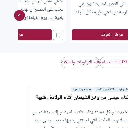
ما هي بعض دروس الهجرة النبوية العظ
د في العصر الحديث؟ وما هي
يجب على المسلم أن يهتم بالتاريخ اله
دارسة؟ وما هي طبيعة كل اتجاه؟
باقية إلى يوم القيامة؟ويجب محاسبة
العام الجديد؟
عرض المزيد
عرض المزيد
الأقليات المسلمة
فقه الأولويات والمآﻻت
ل وقواعد الفقه والمقاصد
العلم والدعوة
ناء عيسى من وخز الشيطان أثناء الولادة.. شبهة
حديث أن كل مولود يولد يطعنه الشيطان إلا سيدنا عيسى
السلام، ما الحكمة التي استثني بسببها سيدنا عيسى عليه