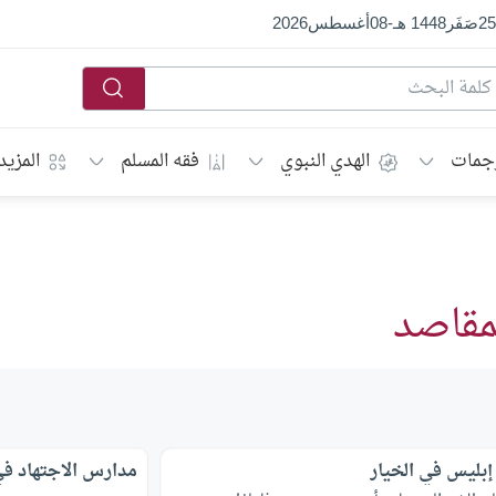
25
صَفَر
1448 هـ
-
08
أغسطس
2026
جمات
الهدي النبوي
فقه المسلم
المزيد
مقاصد
بليس في الخيار
مدارس الاجتهاد ف