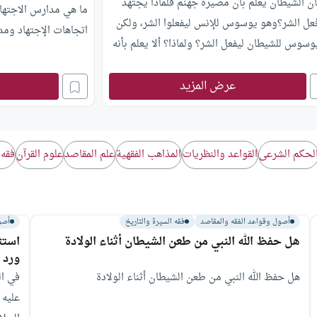
ان الشيطان يعلم بأن مصيره جهنم فلماذا يجتهد
ما هي مدارس الاجتها
عل الشر؟وهو يوسوس للإنس ليفعلوا الشر، ولكن
اتجاهات الإجتهاد وم
سوس للشيطان ليفعل الشر؟ ولماذا؟ ألا يعلم بأنه
 وقوداً للنار ؟ هل هو يكره الإنس؟ أليس له
ار في المعصية والإحسان؟
عرض المزيد
لحكم الشرعى
القواعد والنظريات
المذاهب الفقهية
علم المقاصد
علوم القرآن
فقه 
أصول وقواعد الفقه والمقاصد
فقه السيرة والتاريخ
أصو
هل حفظ الله النبي من طعن الشيطان أثناء الولادة
استث
ورد
هل حفظ الله النبي من طعن الشيطان أثناء الولادة
في ال
عليه 