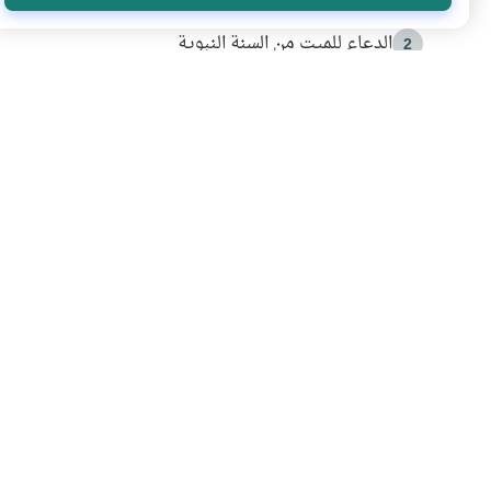
الدعاء للميت من السنة النبوية
2
كيف ينفي النظم القرآني تحريف قصة أصحاب الفيل؟
3
شهادة للتاريخ.. المرواني يحكي قصة “إسلام أون لاين” مع
4
التربية الأسرية وبناء الاستقلال .. كيف ندعم أبناءنا د
5
اشترك في قائمتنا 
انضم إلينا وكن أول من يعرف