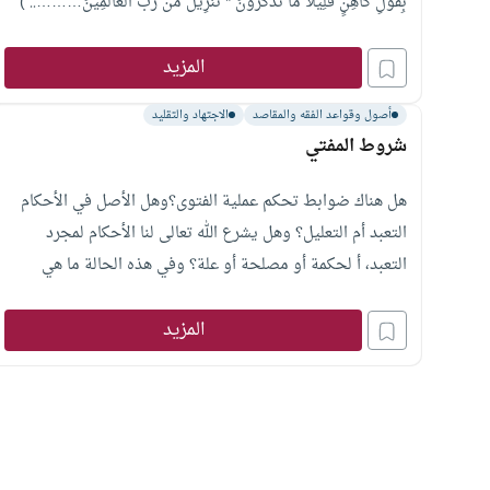
بِقَوْلِ كَاهِنٍ قَلِيلًا مَّا تَذَكَّرُونَ * تَنزِيلٌ مِّن رَّبِّ الْعَالَمِينَ……….. )
الحاقة؟
المزيد
أصول وقواعد الفقه والمقاصد
الاجتهاد والتقليد
شروط المفتي
هل هناك ضوابط تحكم عملية الفتوى؟وهل الأصل في الأحكام
التعبد أم التعليل؟ وهل يشرع الله تعالى لنا الأحكام لمجرد
التعبد، أ لحكمة أو مصلحة أو علة؟ وفي هذه الحالة ما هي
العلاقة بين الحكم وعلته؟
المزيد