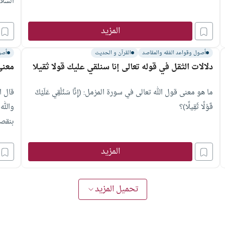
السلا
وسلم
المزيد
أصول وقواعد الفقه والمقاصد
القرآن و الحديث
أصو
دلالات الثقل في قوله تعالى إنا سنلقي عليك قولا ثقيلا
معنى
ما هو معنى قول الله تعالى في سورة المزمل: (إِنَّا سَنُلْقِي عَلَيْكَ
قال ا
قَوْلًا ثَقِيلًا)؟
والله
بنقصا
المزيد
تحميل المزيد