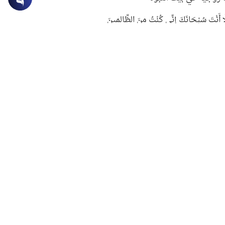
ِلَّا أَنْتَ سُبْحَانَكَ إِنِّي كُنْتُ مِنَ الظَّالِمِينَ
لنبوي في التعامل مع حر الصيف
ستغفار
سرقة جابر بن حيان