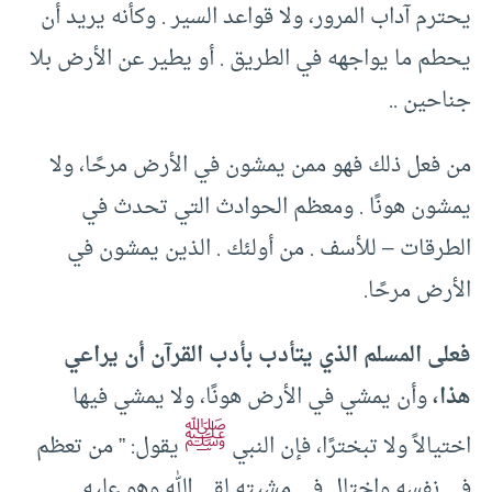
يحترم آداب المرور، ولا قواعد السير . وكأنه يريد أن
يحطم ما يواجهه في الطريق . أو يطير عن الأرض بلا
جناحين ..
من فعل ذلك فهو ممن يمشون في الأرض مرحًا، ولا
يمشون هونًا . ومعظم الحوادث التي تحدث في
الطرقات – للأسف . من أولئك . الذين يمشون في
الأرض مرحًا.
فعلى المسلم الذي يتأدب بأدب القرآن أن يراعي
هذا،
وأن يمشي في الأرض هونًا، ولا يمشي فيها
ﷺ
اختيالاً ولا تبخترًا، فإن النبي
يقول: ” من تعظم
في نفسه واختال في مشيته لقي الله وهو عليه