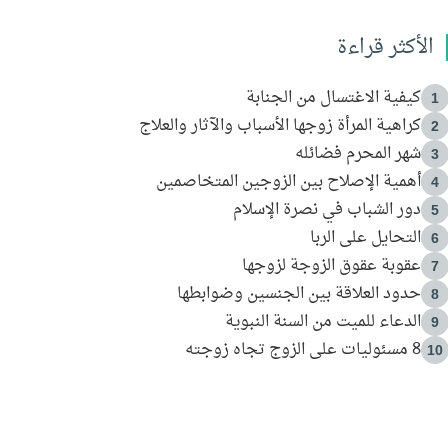
الأكثر قراءة
كيفية الاغتسال من الجنابة
1
كراهية المرأة زوجها الأسباب والآثار والعلاج
2
شهر المحرم فضائله
3
أهمية الإصلاح بين الزوجين المتخاصمين
4
دور الشباب في نصرة الإسلام
5
التحايل على الربا
6
عقوبة عقوق الزوجة لزوجها
7
حدود العلاقة بين الجنسين وضوابطها
8
الدعاء للميت من السنة النبوية
9
8 مسئوليات على الزوج تجاه زوجته
10