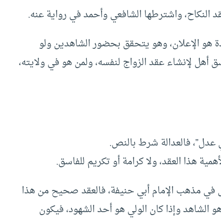
قد النكاح، واشترطها الشافعي وأحمد في رواية عنه.
دة هو الإعلان، وهو يتحقق بحضور الشاهدين ولو
ق أهل لإنشاء عقد الزواج لنفسه، ولمن هو في ولايته،
ي عدل”، فالعدالة شرط بالنص.
مية هذا العقد، ولا كرامة أو تكريم للفاسق.
ول في مذهب الإمام أبي حنيفة، فالعقد صحيح من هذا
و الشاهد وإذا كان الولي هو أحد الشهود، فيكون