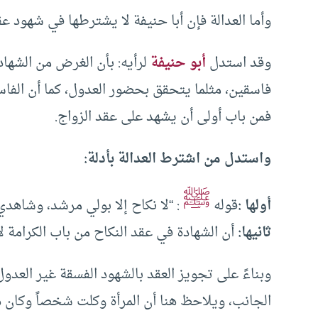
وأما العدالة فإن أبا حنيفة لا يشترطها في شهود ع
وقد استدل
أبو حنيفة
لرأيه: بأن الغرض من الشها
فاسقين، مثلما يتحقق بحضور العدول، كما أن الفاس
فمن باب أولى أن يشهد على عقد الزواج.
واستدل من اشترط العدالة بأدلة:
ﷺ
أولها :
قوله
: “لا نكاح إلا بولي مرشد، وشاهد
ثانيها:
أن الشهادة في عقد النكاح من باب الكرامة لأه
وبناءً على تجويز العقد بالشهود الفسقة غير العد
الجانب، ويلاحظ هنا أن المرأة وكلت شخصاً وكان ه