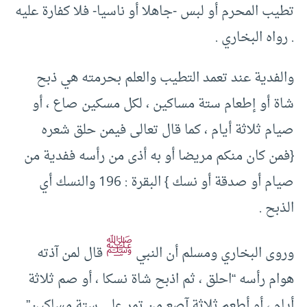
تطيب المحرم أو لبس -‏جاهلا أو ناسيا-‏ فلا كفارة عليه
.‏ رواه البخاري .‏
والفدية عند تعمد التطيب والعلم بحرمته هي ذبح
شاة أو إطعام ستة مساكين ، لكل مسكين صاع ، أو
صيام ثلاثة أيام ، كما قال تعالى فيمن حلق شعره
{‏فمن كان منكم مريضا أو به أذى من رأسه ففدية من
صيام أو صدقة أو نسك }‏ البقرة :‏ ‏196 والنسك أي
الذبح .‏
ﷺ
وروى البخاري ومسلم أن النبي
قال لمن آذته
هوام رأسه “احلق ، ثم اذبح شاة نسكا ، أو صم ثلاثة
أيام ، أو أطعم ثلاثة آصع من تمر على ستة مساكين” .‏