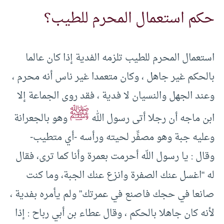
حكم استعمال المحرم للطيب؟
استعمال المحرم للطيب تلزمه الفدية إذا كان عالما
بالحكم غير جاهل ، وكان متعمدا غير ناس أنه محرم ،
وعند الجهل والنسيان لا فدية ، فقد روى الجماعة إلا
ﷺ
ابن ماجه أن رجلا أتى رسول الله
وهو بالجعرانة
وعليه جبة وهو مصفِّر لحيته ورأسه -‏أي متطيب-‏
وقال :‏ يا رسول اللّه أحرمت بعمرة وأنا كما ترى، فقال
له “اغسل عنك الصفرة وانزع عنك الجبة، وما كنت
صانعا في حجك فاصنع في عمرتك” ولم يأمره بفدية ،
لأنه كان جاهلا بالحكم ، وقال عطاء بن أبي رباح :‏ إذا