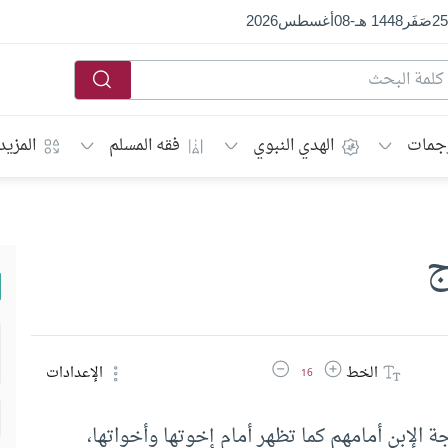
25
صَفَر
1448 هـ
-
08
أغسطس
2026
جمات
الهدي النبوي
فقه المسلم
المزيد
ج
زيادة حجم الخط
تقليل حجم الخط
الخط
الإعدادات
16
 الإبن أمامهم كما تظهر أمام إخوتها وأخواتها،