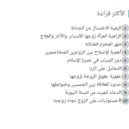
الأكثر قراءة
كيفية الاغتسال من الجنابة
1
كراهية المرأة زوجها الأسباب والآثار والعلاج
2
شهر المحرم فضائله
3
أهمية الإصلاح بين الزوجين المتخاصمين
4
دور الشباب في نصرة الإسلام
5
التحايل على الربا
6
عقوبة عقوق الزوجة لزوجها
7
حدود العلاقة بين الجنسين وضوابطها
8
الدعاء للميت من السنة النبوية
9
8 مسئوليات على الزوج تجاه زوجته
10