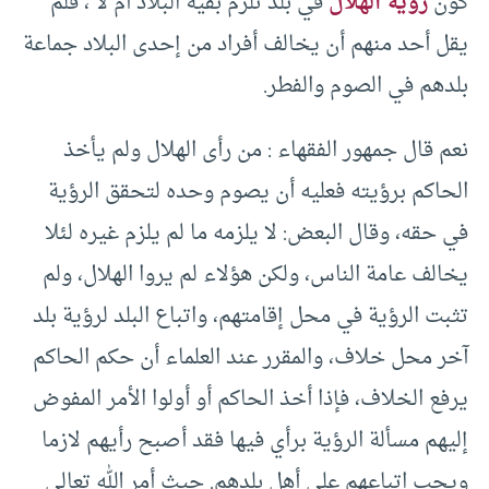
كون
رؤية الهلال
في بلد تلزم بقية البلاد أم لا ، فلم
يقل أحد منهم أن يخالف أفراد من إحدى البلاد جماعة
بلدهم في الصوم والفطر.
نعم قال جمهور الفقهاء : من رأى الهلال ولم يأخذ
الحاكم برؤيته فعليه أن يصوم وحده لتحقق الرؤية
في حقه، وقال البعض: لا يلزمه ما لم يلزم غيره لئلا
يخالف عامة الناس، ولكن هؤلاء لم يروا الهلال، ولم
تثبت الرؤية في محل إقامتهم، واتباع البلد لرؤية بلد
آخر محل خلاف، والمقرر عند العلماء أن حكم الحاكم
يرفع الخلاف، فإذا أخذ الحاكم أو أولوا الأمر المفوض
إليهم مسألة الرؤية برأي فيها فقد أصبح رأيهم لازما
ويجب اتباعهم على أهل بلدهم. حيث أمر الله تعالى