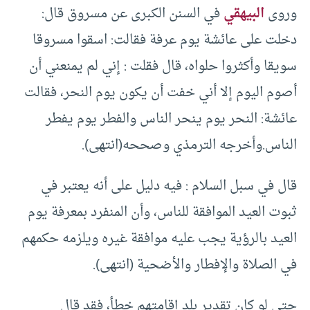
وروى
البيهقي
في السنن الكبرى عن مسروق قال:
دخلت على عائشة يوم عرفة فقالت: اسقوا مسروقا
سويقا وأكثروا حلواه، قال فقلت : إني لم يمنعني أن
أصوم اليوم إلا أني خفت أن يكون يوم النحر، فقالت
عائشة: النحر يوم ينحر الناس والفطر يوم يفطر
الناس.وأخرجه الترمذي وصححه(انتهى).
قال في سبل السلام : فيه دليل على أنه يعتبر في
ثبوت العيد الموافقة للناس، وأن المنفرد بمعرفة يوم
العيد بالرؤية يجب عليه موافقة غيره ويلزمه حكمهم
في الصلاة والإفطار والأضحية (انتهى).
حتى لو كان تقدير بلد إقامتهم خطأ، فقد قال