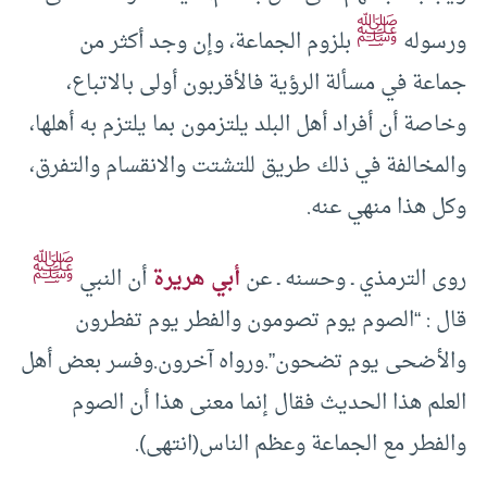
ﷺ
ورسوله
بلزوم الجماعة، وإن وجد أكثر من
جماعة في مسألة الرؤية فالأقربون أولى بالاتباع،
وخاصة أن أفراد أهل البلد يلتزمون بما يلتزم به أهلها،
والمخالفة في ذلك طريق للتشتت والانقسام والتفرق،
وكل هذا منهي عنه.
ﷺ
روى الترمذي ـ وحسنه ـ عن
أبي هريرة
أن النبي
قال : “الصوم يوم تصومون والفطر يوم تفطرون
والأضحى يوم تضحون”.ورواه آخرون.وفسر بعض أهل
العلم هذا الحديث فقال إنما معنى هذا أن الصوم
والفطر مع الجماعة وعظم الناس(انتهى).