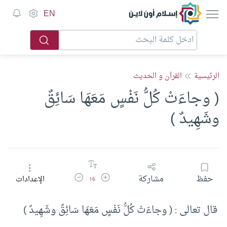
إسلام أون لاين
EN
الرئيسية
القرآن و الحديث
( وجاءَتْ كُلُّ نَفْسٍ مَعَهَا سَائِقٌ
وشَهِيدٌ )
زيادة حجم الخط
تقليل حجم الخط
حفظ
مشاركة
الإعدادات
16
قال تعالى : ( وجاءَتْ كُلُّ نَفْسٍ مَعَهَا سَائِقٌ وشَهِيدٌ )