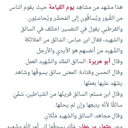
هذا مشهد من مشاهِد
يوم القيامة
حيث يقوم الناس
من القُبور ويُساقُون إلى المَحشَر ويُحاسَبُون .
والقرطبي يقول في التفسير: اختُلف في السائق
والشهيد، فقال ابن عباس: السّائق من الملائكة
والشّهيد من أنفسهم هو الأيدي والأرجل.
وقال
أبو هريرة
: السائق الملك والشّهيد العمل.
وقال الحسن وقتادة: المعنى سائق يسوقُها وشاهد
يشهَد عليها بعملها .
وقال ابن مسلم: السائق قرينُها من الشياطين، سُمِّيَ
سائقًا لأنّه يتبعها وإن لم يحثّها.
وقال مجاهد: السائق والشهيد مَلَكانِ.
وعن
عثمان بن عفان
: مَلَك يسوقُها إلى أمر الله وشَهيد