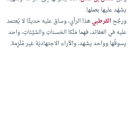
يشهَد عليها بعملها.
ورجَّح
القرطبي
هذا الرأي، وساق عليه حديثًا لا يُعتمد
عليه في العقائد، فهما مَلَكا الحَسناتِ والسَّيِّئاتِ، واحد
يسوقُها وواحد يشهد، والآراء الاجتهاديّة غير مُلْزِمة.