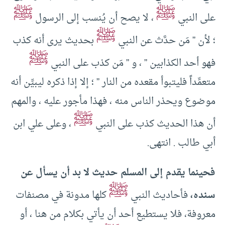
ﷺ
ﷺ
على النبي
، لا يصح أن يُنسب إلى الرسول
ﷺ
؛ لأن ” مَن حدَّث عن النبي
بحديث يرى أنه كذب
ﷺ
فهو أحد الكذابين ” ، و ” مَن كذب على النبي
متعمِّداً فليتبوأ مقعده من النار ” ؛ إلا إذا ذكره ليبيِّن أنه
موضوع ويحذر الناس منه ، فهذا مأجور عليه ، والمهم
ﷺ
أن هذا الحديث كذب على النبي
، وعلى علي ابن
أبي طالب . انتهى.
فحينما يقدم إلى المسلم حديث لا بد أن يسأل عن
ﷺ
سنده،
فأحاديث النبي
كلها مدونة في مصنفات
معروفة، فلا يستطيع أحد أن يأتي بكلام من هنا ، أو