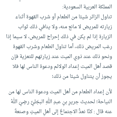
المملكة العربية السعودية:
تناول الزائر شيئا من الطعام أو شرب القهوة أثناء
زيارته للمريض لا مانع منه، ولا ينافي ذلك ثواب
الزيارة إذا لم يكن في ذلك إحراج للمريض، لا سيما إذا
رغب المريض ذلك، أما تناول الطعام وشرب القهوة
ونحو ذلك عند ذوي الميت عند زيارتهم للتعزية فإن
قصد أهل الميت إعداد الولائم ودعوة الناس لها فلا
يجوز أن يتناول شيئا من ذلك؛
لأن إعداد الطعام من أهل الميت ودعوة الناس لها من
النياحة؛ لحديث جريرِ بنِ عبدِ اللهِ البجَليِّ رضِيَ اللهُ
عنه قال : كنَّا نعدُّ الاجتماعَ إلى أهلِ الميتِ وصنعةَ