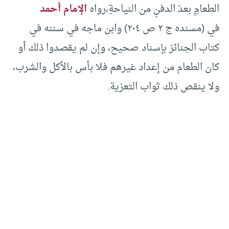
الطعامِ بعدَ الدفنِ من النياحةِ،رواه
الإمام أحمد
في (مسنده ج ٢ ص ٢٠٤) وابن ماجه في سننه في
كتاب الجنائز بإسناد صحيح، وإن لم يقصدوا ذلك أو
كان الطعام من إعداد غيرهم فلا بأس بالأكل والشرب،
ولا ينقص ذلك ثواب التعزية.