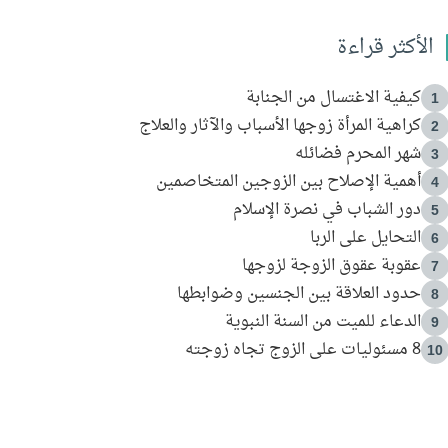
الأكثر قراءة
كيفية الاغتسال من الجنابة
1
كراهية المرأة زوجها الأسباب والآثار والعلاج
2
شهر المحرم فضائله
3
أهمية الإصلاح بين الزوجين المتخاصمين
4
دور الشباب في نصرة الإسلام
5
التحايل على الربا
6
عقوبة عقوق الزوجة لزوجها
7
حدود العلاقة بين الجنسين وضوابطها
8
الدعاء للميت من السنة النبوية
9
8 مسئوليات على الزوج تجاه زوجته
10