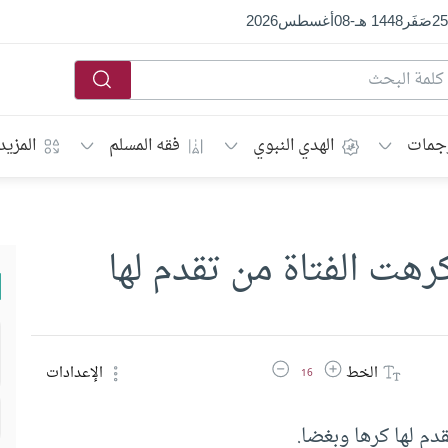
25
صَفَر
1448 هـ
-
08
أغسطس
2026
جمات
الهدي النبوي
فقه المسلم
المزيد
هت الفتاة من تقدم لها
زيادة حجم الخط
تقليل حجم الخط
الخط
الإعدادات
16
دم لها كرها وبغضا.