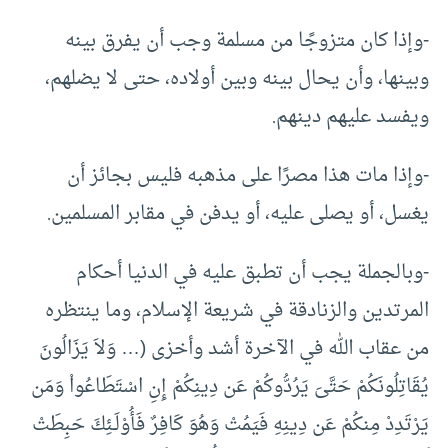
-وإذا كان متزوجًا من مسلمة وجب أن يفرق بينه
وبينها، وأن يحال بينه وبين أولاده، حتى لا يضلهم،
ويفسد عليهم دينهم.
-وإذا مات هذا مصرًا على مذهبه فليس بجائز أن
يغسل، أو يصلى عليه، أو يدفن في مقابر المسلمين.
-وبالجملة يجب أن تطبق عليه في الدنيا أحكام
المرتدين والزنادقة في شريعة الإسلام، وما ينتظره
من عقاب الله في الآخرة أشد وأخزى (… وَلاَ يَزَالُونَ
يُقَاتِلُونَكُمْ حَتَّىَ يَرُدُّوكُمْ عَن دِينِكُمْ إِنِ اسْتَطَاعُواْ وَمَن
يَرْتَدِدْ مِنكُمْ عَن دِينِهِ فَيَمُتْ وَهُوَ كَافِرٌ فَأُوْلَـئِكَ حَبِطَتْ