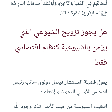
أَعْمَالُهُمْ فِي الدُّنْيَا وَالآخِرَةِ وَأُوْلَـئِكَ أَصْحَابُ النَّارِ هُمْ
فِيهَا خَالِدُونَ)البقرة 217.
هل يجوز تزويج الشيوعي الذي
يؤمن بالشيوعية كنظام اقتصادي
فقط
يقول فضيلة المستشار فيصل مولوي –نائب رئيس
المجلس الأوربي للبحوث والإفتاء-:
العقيدة الشيوعية من حيث الأصل تنكر وجود الله