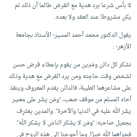
لا بأس شرعا برد هدية مع القرض طالما أن ذلك لم
يكن مشروطا عند العقد ولا بعده.
يقول الدكتور محمد أحمد المسير- الأستاذ بجامعة
الأزهر- :
نشكر كل دائن ومَدِين من يقوم بإعطاء قرض حسن
لشخص وقت حاجته ومن يرد القرض مع هدية وذلك
على مشاعرهما الطيبة، فالدائن يقدم المعروف وينقذ
أخاه المسلم من موقف صعب، “ومَن يسَّر على معسِر
يسَّر الله عليه في الدنيا والآخرة”. والمدين يعتَرِف
بجميل صاحبه: “ومَن لا يشكر الناسَ لا يشكر الله”.
فجزاهما الله خيرًا. وما أحوجنا إلى هذه الروح في