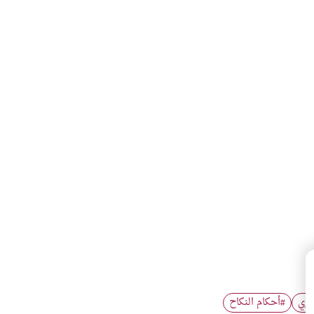
سري
أحكام النكاح
#