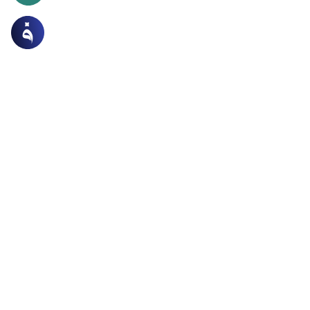
 الاسرة
أحكام النكاح
تزوج بمتزوج وزان من قبل؟
وج بمتزوج وزان من قبل؟وهل تأثم من تتزوج برجل متزوج
 تفسد على الزوجة الأولى عيشتها مع زوجها؟