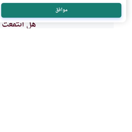
موافق
هل انتفعت ب
نعم
موضوعات ذات صلة
أحكام الاسرة
غير مصنف
تزويج المرأة نفسها
هل يجوز تزويج المرأة نفسها؟وهل 
أو الزوجة جائز؟