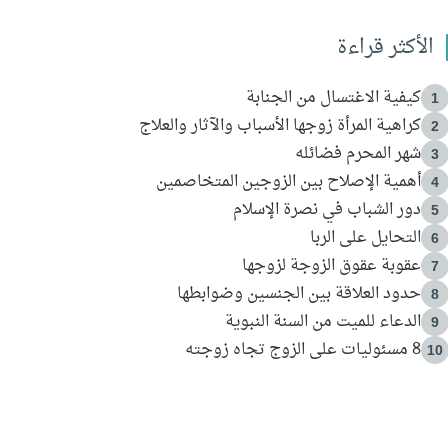
الأكثر قراءة
كيفية الاغتسال من الجنابة
1
كراهية المرأة زوجها الأسباب والآثار والعلاج
2
شهر المحرم فضائله
3
أهمية الإصلاح بين الزوجين المتخاصمين
4
دور الشباب في نصرة الإسلام
5
التحايل على الربا
6
عقوبة عقوق الزوجة لزوجها
7
حدود العلاقة بين الجنسين وضوابطها
8
الدعاء للميت من السنة النبوية
9
8 مسئوليات على الزوج تجاه زوجته
10