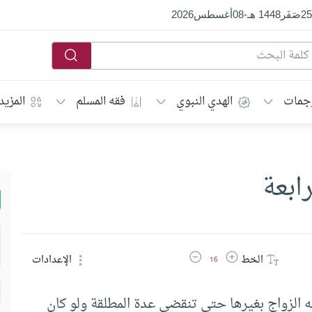
25
صَفَر
1448 هـ
-
08
أغسطس
2026
جمات
الهدي النبوي
فقه المسلم
المزيد
ابعة
زيادة حجم الخط
تقليل حجم الخط
الخط
الإعدادات
16
 الزواج بغيرها حتى تنقضى عدة المطلقة ولو كان