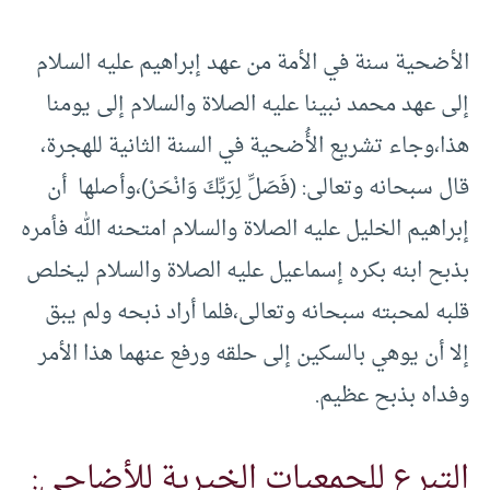
الأضحية سنة في الأمة من عهد إبراهيم عليه السلام
إلى عهد محمد نبينا عليه الصلاة والسلام إلى يومنا
هذا،وجاء تشريع الأُضحية في السنة الثانية للهجرة،
قال سبحانه وتعالى: (فَصَلِّ لِرَبِّكَ وَانْحَرْ)،وأصلها أن
إبراهيم الخليل عليه الصلاة والسلام امتحنه الله فأمره
بذبح ابنه بكره إسماعيل عليه الصلاة والسلام ليخلص
قلبه لمحبته سبحانه وتعالى،فلما أراد ذبحه ولم يبق
إلا أن يوهي بالسكين إلى حلقه ورفع عنهما هذا الأمر
وفداه بذبح عظيم.
التبرع للجمعيات الخيرية للأضاحي: