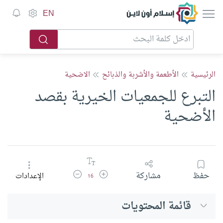
إسلام أون لاين
EN
الرئيسية
الأطعمة والأشربة والذبائح
الاضحية
التبرع للجمعيات الخيرية بقصد
الأضحية
زيادة حجم الخط
تقليل حجم الخط
حفظ
مشاركة
الإعدادات
16
قائمة المحتويات