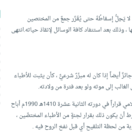
ا يَحِلُّ إسقاطُهُ حتى يُقَرِّر جمعٌ من المختصين
ها ، وذلك بعد استنفاد كافة الوسائل لإنقاذ حياته.انتهى
 أيضاً إذا كان له مبرِّرٌ شرعيٌّ ، كأن يثبت للأطباء
 في الغالب إلى موته ولو بعد فترة من ولادته.
وقد أصدر المجمع الفقهي التابع لرابطة العالم الإسلامي قراراً في دورته الثانية عشرة 1410هـ 1990م أباح
ط أنْ يكون ذلك بقرار لجنةٍ من الأطباء المختصِّين ،