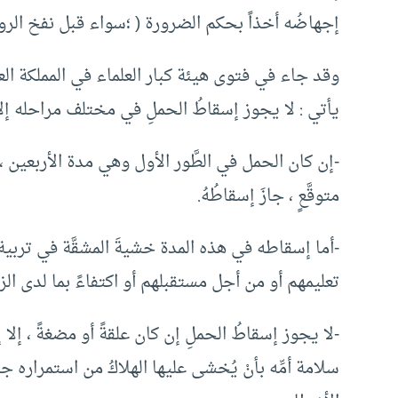
إجهاضُه أخذاً بحكم الضرورة ( ؛سواء قبل نفخ الرو
يأتي : لا يجوز إسقاطُ الحملِ في مختلف مراحله إلا 
-إن كان الحمل في الطَّور الأول وهي مدة الأربعين 
متوقَّعٍ ، جازَ إسقاطُهُ.
-أما إسقاطه في هذه المدة خشيةَ المشقَّة في تربية
تعليمهم أو من أجل مستقبلهم أو اكتفاءً بما لدى الز
-لا يجوز إسقاطُ الحملِ إن كان علقةً أو مضغةً ، إلا إذ
سلامة أمِّه بأنْ يُخشى عليها الهلاكُ من استمراره ج