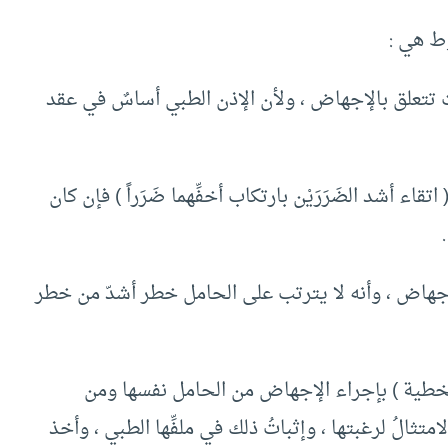
ط هي :
ت تتعلق بالإجهاض ، ولأن الإذن الطبي أساسٌ في عقد
اء أشد الضَرَرَيْن بارتكاب أخفِّهما ضَرَراً ) فإن كان
الإجهاض ، وأنه لا يترتب على الحامل خطر أشدّ من خطر
لخطية ) بإجراء الإجهاض من الحامل نفسها ومن
تثالُ لرغبتها ، وإثباتُ ذلك في ملفِّها الطبي ، وأخذ