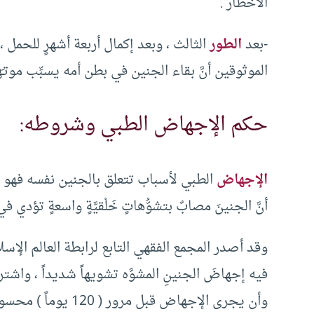
الأخطار .
-بعد
الطور
الثالث ، وبعد إكمال أربعة أشهرٍ للحمل ، ل
الموثوقين أنَّ بقاء الجنين في بطن أمه يسبِّب موتـَ
حكم الإجهاض الطبي وشروطه:
الإجهاض
الطبي لأسباب تتعلق بالجنين نفسه فهو جائزٌ
أنَّ الجنينَ مصابٌ بتشوُّهاتٍ خَلْقيَّةٍ واسعةٍ تؤدي
فيه إجهاضَ الجنينِ المشوَّه تشويهاً شديداً ، واشتر
وأن يجرى الإجهاض قبل مرور ( 120 يوماً ) محسوبة من لحظة التلقيح أي قبل نفخ الروح فيه .