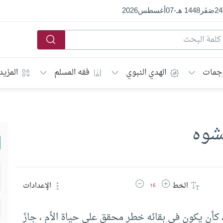
24
صَفَر
1448 هـ
-
07
أغسطس
2026
جمات
الهدي النبوي
فقه المسلم
المزيد
شوه
زيادة حجم الخط
تقليل حجم الخط
الخط
الإعدادات
16
، كأن يكون في بقائه خطر محقق على حياة الأم ، جازَ