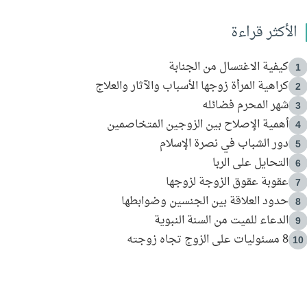
الأكثر قراءة
كيفية الاغتسال من الجنابة
1
كراهية المرأة زوجها الأسباب والآثار والعلاج
2
شهر المحرم فضائله
3
أهمية الإصلاح بين الزوجين المتخاصمين
4
دور الشباب في نصرة الإسلام
5
التحايل على الربا
6
عقوبة عقوق الزوجة لزوجها
7
حدود العلاقة بين الجنسين وضوابطها
8
الدعاء للميت من السنة النبوية
9
8 مسئوليات على الزوج تجاه زوجته
10