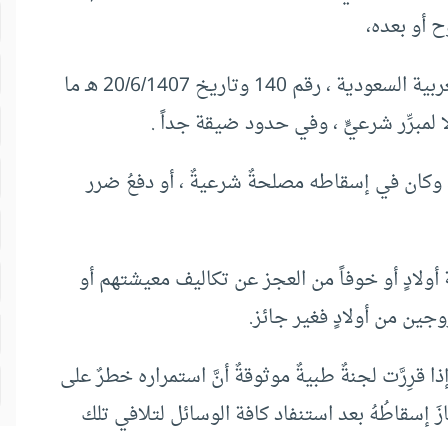
ح أو بعده،
وقد جاء في فتوى هيئة كبار العلماء في المملكة العربية السعودية ، رقم 140 وتاريخ 20/6/1407 هـ ما
لمبرِّر شرعيٍّ ، وفي حدود ضيقة جداً .
، وكان في إسقاطه مصلحةٌ شرعيةٌ ، أو دفعُ ضرر
 أولادٍ أو خوفاً من العجز عن تكاليف معيشتهم أو
وجين من أولادٍ فغير جائز.
ا قرِرَّت لجنةٌ طبيةٌ موثوقةٌ أنَّ استمراره خطرٌ على
ازَ إسقاطُهُ بعد استنفاد كافة الوسائل لتلافي تلك