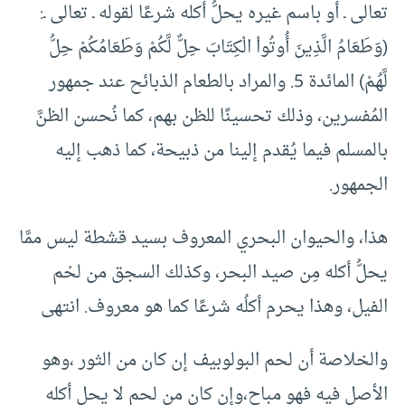
تعالى ـ أو باسم غيره يحلُّ أكله شرعًا لقوله ـ تعالى ـ:
(وَطَعَامُ الَّذِينَ أُوتُواْ الْكِتَابَ حِلٌّ لَّكُمْ وَطَعَامُكُمْ حِلُّ
لَّهُمْ) المائدة 5. والمراد بالطعام الذبائح عند جمهور
المُفسرين، وذلك تحسينًا للظن بهم، كما نُحسن الظنَّ
بالمسلم فيما يُقدم إلينا من ذبيحة، كما ذهب إليه
الجمهور.
هذا، والحيوان البحري المعروف بسيد قشطة ليس ممَّا
يحلُّ أكله مِن صيد البحر، وكذلك السجق من لحْم
الفيل، وهذا يحرم أكلُه شرعًا كما هو معروف. انتهى
والخلاصة أن لحم البولوبيف إن كان من الثور ،وهو
الأصل فيه فهو مباح،وإن كان من لحم لا يحل أكله