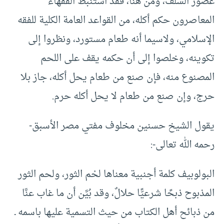
عصور السلف، ومن هنا، فقد استنبط الفقهاء
المعاصرون حكم أكله، من القواعد العامة الكلية للفقه
الإسلامي، ولاسيما أنه طعام مستورد، ونظروا إلى
تكوينه، وخلصوا إلى أن حكمه يقف على اللحم
المصنوع منه، فإن صنع من طعام يحل أكله، جاز بلا
حرج، وإن صنع من طعام لا يحل أكله حرم.
يقول الشيخ حسنين مخلوف مفتي مصر الأسبق-
رحمه الله تعالى-:
البولوبيف كلمة أجنبية معناها لحْم الثور، ولحم الثور
المذبوح ذبحًا شرعيًّا حلالٌ، وقد بُيَّن أن ما غاب عنَّا
من ذبائح أهل الكتاب من حيث التسمية عليها باسمه ـ