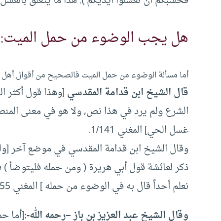
فحسبكم أن تغسلوا أيديكم ). هذا ما يتعلق بالغسل
هل يجب الوضوء من حمل الميت:
أما مسألة الوضوء من حمل الميت فالصحيح من أقوال أهل ا
قال الشيخ ابن قدامة المقدسي
[وهذا قول أكثر ا
الشرع ولم يرد في هذا نص‏,‏ ولا هو في معنى الم
غسل الحي] المغني 1/141.
وقال الشيخ ابن قدامة المقدسي في موضع آخر [ول
ذكر لعائشة قول أبي هريرة ‏( ومن حمله فليتوضأ ‏) قال
نعلم أحداً قال به في الوضوء من حمله ] المغني 1/155.
وقال الشيخ عبد العزيز بن باز –رحمه الله-:
[أما ح