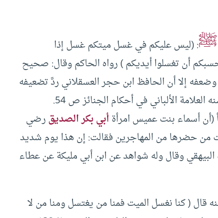
ﷺ
: (ليس عليكم في غسل ميتكم غسل إذا
بكم أن تغسلوا أيديكم ) رواه الحاكم وقال: صحيح
ضعفه إلا أن الحافظ ابن حجر العسقلاني ردَّ تضعيفه
 ‏(‏أن أسماء بنت عميس امرأة
أبي بكر الصديق
رضي
لت من حضرها من المهاجرين فقالت‏:‏ إن هذا يوم شديد
ورواه البيهقي وقال وله شواهد عن ابن أبي مليكة عن عطاء
 قال (‏ كنا نغسل الميت فمنا من يغتسل ومنا من لا