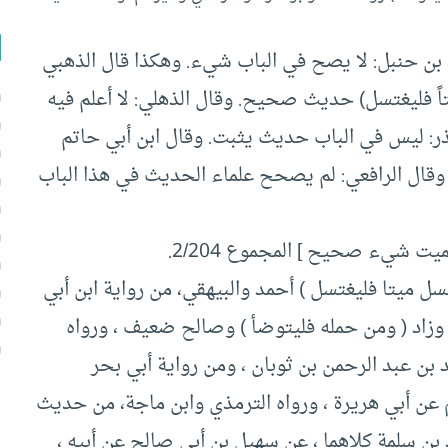
بن حنبل‏:‏ لا يصح في الباب شيء‏.‏ وهكذا قال الذهبي
فليغتسل‏)‏ حديث صحيح‏.‏ وقال الذهلي‏:‏ لا أعلم فيه
منذر‏:‏ ليس في الباب حديث يثبت‏.‏ وقال ابن أبي حاتم
.‏ وقال الرافعي‏:‏ لم يصحح علماء الحديث في هذا الباب
 شيء صحيح ] المجموع 2/204.
ل ميتا فليغتسل ) أحمد والبيهقي، من رواية ابن أبي
 وزاد ( ومن حمله فليتوضأ ) وصالح ضعيف ، ورواه
مد بن عبد الرحمن بن ثوبان ، ومن رواية أبي بحر
م عن أبي هريرة ، ورواه الترمذي وابن ماجة، من حديث
د بن سلمة كلاهما ، عن سهيل بن أبي صالح عن أبيه ،