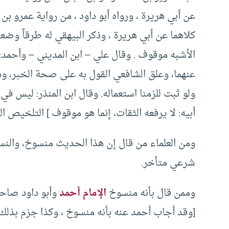
عن أبي هريرة ، ورواه أبو داود ، من رواية عمرو بن
كلاهما عن أبي هريرة ، وذكر البيهقي له طرقاً وضعف
الأشبه موقوف . وقال علي – ابن المديني – وأحمد:
عنهما، وعلق الشافعي القول به على صحة الخبر، وهذا 
ولو ثبت للزمنا استعماله. وقال ابن المنذر: ليس ف
أبيه: لا يرفعه الثقات، إنما هو موقوف ] التلخيص الحبير 
ومن العلماء من قال إن هذا الحديث منسوخ، والنس
شرعي متأخر.
وممن قال بأنه منسوخ
الإمام أحمد
وأبو داود صاحب
[وقد أجاب أحمد عنه بأنه منسوخ ، وكذا جزم بذلك أبو د