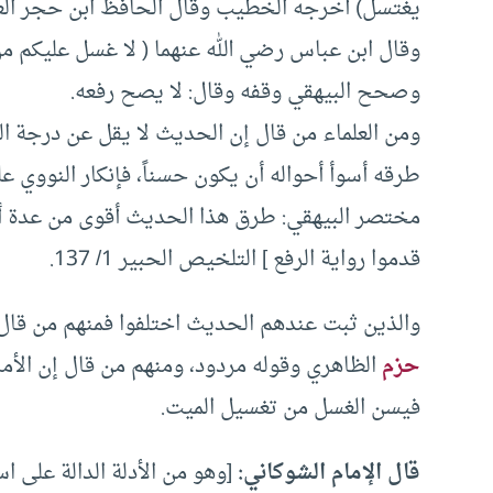
يغتسل‏)‏ أخرجه الخطيب وقال الحافظ ابن حجر العسقل
وقال ابن عباس رضي الله عنهما ‏( لا غسل عليكم من
وصحح البيهقي وقفه وقال‏:‏ لا يصح رفعه‏.‏
ومن العلماء من قال إن الحديث لا يقل عن درجة ا
طرقه أسوأ أحواله أن يكون حسناً، فإنكار النووي
مختصر البيهقي: طرق هذا الحديث أقوى من عدة أحا
قدموا رواية الرفع ] التلخيص الحبير 1/ 137.
والذين ثبت عندهم الحديث اختلفوا فمنهم من قال
حزم
الظاهري وقوله مردود، ومنهم من قال إن الأ
فيسن الغسل من تغسيل الميت.
قال الإمام الشوكاني:
[وهو من الأدلة الدالة على ا