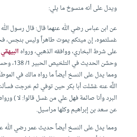
ويدل على أنه منسوخ ما يلي:
عن ابن عباس رضي الله عنهما قال: قال رسول الله
غسلتموه، إن ميتكم يموت طاهراً وليس بنجس، فحس
على شرط البخاري، ووافقه الذهبي، ورواه
البيهقي
و
وحسَّن الحديث في التلخيص الحبير 1/ 138، وحسنه العلامة الألباني في أحكام الجنائز ص 54.
ومما يدل على النسخ أيضاً ما رواه مالك في الموطأ
اللَّه عنه غسَّلت أبا بكر حين توفي ثم خرجت فسأ
البرد وأنا صائمة فهل علي من غسل قالوا‏:‏ لا‏ )‏‏‏ 
عن سعد بن إبراهيم وكلها مراسيل‏.‏
ومما يدل على النسخ أيضاً حديث ‏عمر رضي الله عنه