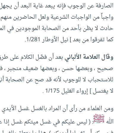
الصارفة عن الوجوب فإنه يبعد غاية البعد أن يجهل 
واجباً من الواجبات الشرعية ولعل الحاضرين منهم
حادث لا يظن بأحد من الصحابة الموجودين في الم
كما تفرقوا من بعد‏ ] نيل الأوطار 1/281.
وقال العلامة الألباني
بعد أن فصَّل الكلام على ط
صحيح ، وبعضها حسن ، وبعضها ضعيف منجبر ، فلا
للاستحباب لا للوجوب لأنه قد صح عن الصحابة أنه
لا يغتسل ] إرواء الغليل 1/175 .
ومن العلماء من رأى أن المراد بالغسل غسل الأيدي 
ﷺ
الله
: ( ليس عليكم في غسل ميتكم غسل إذا غ