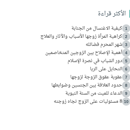
الأكثر قراءة
كيفية الاغتسال من الجنابة
1
كراهية المرأة زوجها الأسباب والآثار والعلاج
2
شهر المحرم فضائله
3
أهمية الإصلاح بين الزوجين المتخاصمين
4
دور الشباب في نصرة الإسلام
5
التحايل على الربا
6
عقوبة عقوق الزوجة لزوجها
7
حدود العلاقة بين الجنسين وضوابطها
8
الدعاء للميت من السنة النبوية
9
8 مسئوليات على الزوج تجاه زوجته
10