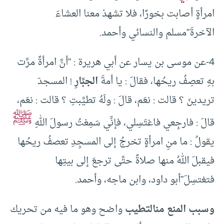
امرأةٍ أصابت بخورًا، فلا تشهدْ معنا العشاءَ
الآخرةَ”مسلم والنسائي وأحمد.
4-عن موسى بن يسار عن أبي هريرة : ”أنَّ امرأةً مرَّت
بهِ تعصِفُ ريحُها، فقالَ : يا أمةَ
الجبَّارِ
! المسجدَ
تريدينَ ؟ قالت : نعَم، قالَ : ولَهُ تطيَّبتِ ؟ قالت : نعَم،
ﷺ
قالَ : فارجِعي فاغتَسِلي، فإنِّي سَمِعْتُ رسولَ اللهِ
يقولُ : ما منِ امرأةٍ تخرجُ إلى المسجِدِ تعصفُ ريحُها
فيقبلَ اللهُ منها صلاةً حتَّى ترجعَ إلى بيتِها
فتغتسِلَ”أبو داود، وابن ماجه، وأحمد.
وسبب المنع من
التطيب
واضح وهو ما فيه من تحريك