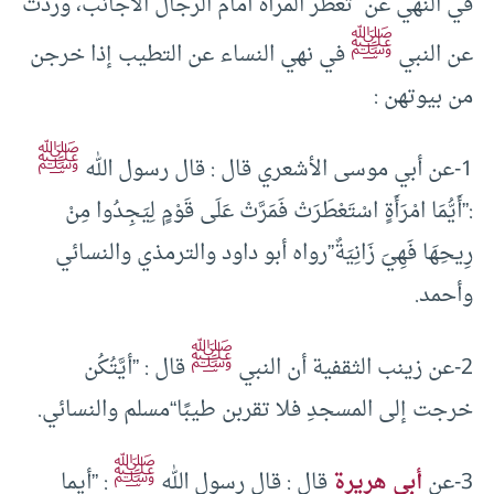
في النهي عن تعطر المرأة أمام الرجال الأجانب، وردت
ﷺ
عن النبي
في نهي النساء عن التطيب إذا خرجن
من بيوتهن :
ﷺ
1-عن أبي موسى الأشعري قال : قال رسول الله
:”أَيُّمَا امْرَأَةٍ اسْتَعْطَرَتْ فَمَرَّتْ عَلَى قَوْمٍ لِيَجِدُوا مِنْ
رِيحِهَا فَهِيَ زَانِيَةٌ”رواه أبو داود والترمذي والنسائي
وأحمد.
ﷺ
2-عن زينب الثقفية أن النبي
قال : ”أيَّتُكُن
خرجت إلى المسجدِ فلا تقربن طيبًا“مسلم والنسائي.
ﷺ
3-عن
أبي هريرة
قال : قال رسول الله
: ”أيما