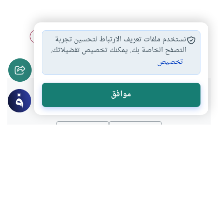
حكم الكحول في…
العطور في الصلاة
العطر للصائم
#
#
#
نستخدم ملفات تعريف الارتباط لتحسين تجربة
المرأة والكحل
التصفح الخاصة بك. يمكنك تخصيص تفضيلاتك.
#
تخصيص
هل انتفعت بهذا المحتوى؟
موافق
نعم
لا
موضوعات ذات صلة
العبادات
الطهارة و الصلاة