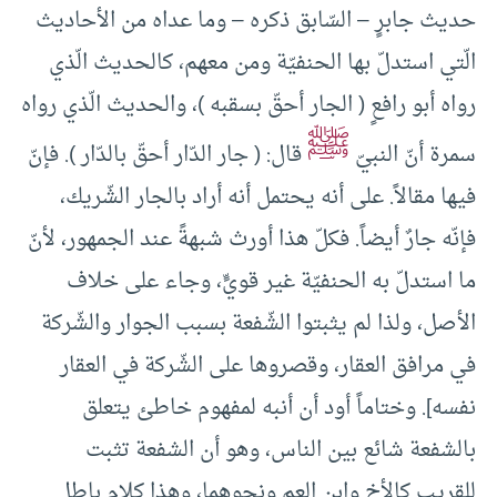
حديث جابرٍ – السّابق ذكره – وما عداه من الأحاديث
الّتي استدلّ بها الحنفيّة ومن معهم، كالحديث الّذي
رواه أبو رافعٍ ( الجار أحقّ بسقبه )، والحديث الّذي رواه
ﷺ
سمرة أنّ النبيّ
قال: ( جار الدّار أحقّ بالدّار ). فإنّ
فيها مقالاً. على أنه يحتمل أنه أراد بالجار الشّريك،
فإنّه جارٌ أيضاً. فكلّ هذا أورث شبهةً عند الجمهور، لأنّ
ما استدلّ به الحنفيّة غير قويٍّ، وجاء على خلاف
الأصل، ولذا لم يثبتوا الشّفعة بسبب الجوار والشّركة
في مرافق العقار، وقصروها على الشّركة في العقار
نفسه]. وختاماً أود أن أنبه لمفهوم خاطئ يتعلق
بالشفعة شائع بين الناس، وهو أن الشفعة تثبت
للقريب كالأخ وابن العم ونحوهما، وهذا كلام باطل