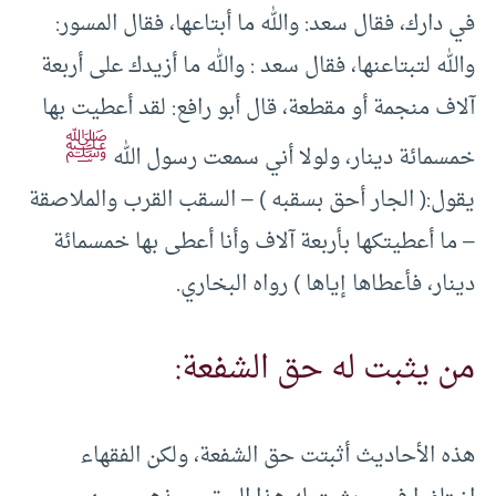
في دارك، فقال سعد: والله ما أبتاعها، فقال المسور:
والله لتبتاعنها، فقال سعد : والله ما أزيدك على أربعة
آلاف منجمة أو مقطعة، قال أبو رافع: لقد أعطيت بها
ﷺ
خمسمائة دينار، ولولا أني سمعت رسول الله
يقول:( الجار أحق بسقبه ) – السقب القرب والملاصقة
– ما أعطيتكها بأربعة آلاف وأنا أعطى بها خمسمائة
دينار، فأعطاها إياها ) رواه البخاري.
من يثبت له حق الشفعة:
هذه الأحاديث أثبتت حق الشفعة، ولكن الفقهاء