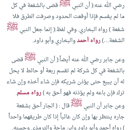
ﷺ
رضي الله عنه:( أن النبي
قضى بالشفعة في كل
ما لم يقسم فإذا أوقعت الحدود وصرفت الطرق فلا
ﷺ
شفعة ) رواه البخاري. وفي لفظ:( إنما جعل النبي
الشفعة…)
رواه أحمد
والبخاري وأبو داود.
ﷺ
وعن جابر رضي الله عنه أيضاً:( أن النبي
قضى
بالشفعة في كل شركة لم تقسم ربعة أو حائط لا يحل
له أن يبيع حتى يؤذن شريكه فإن شاء أخذه وإن شاء
ترك فإن باعه ولم يؤذنه فهو أحق به )
رواه مسلم
.
ﷺ
وعن جابر أن النبي
قال : ( الجار أحق بشفعة
جاره ينتظر بها وإن كان غائباً إذا كان طريقهما واحداً
) رواه أحمد وأبو داود وابن ماجة والترمذي وحسنه.