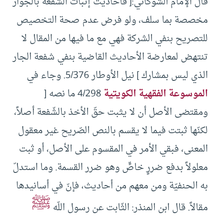
قال الإمام الشوكاني:[ فأحاديث إثبات الشفعة بالجوار
مخصصة بما سلف، ولو فرض عدم صحة التخصيص
للتصريح بنفي الشركة فهي مع ما فيها من المقال لا
تنتهض لمعارضة الأحاديث القاضية بنفي شفعة الجار
الذي ليس بمشارك ] نيل الأوطار 5/376. وجاء في
الموسوعة الفقهية الكويتية
4/298 ما نصه [
ومقتضى الأصل أن لا يثبت حقّ الأخذ بالشّفعة أصلاً،
لكنّها ثبتت فيما لا يقسم بالنص الصّريح غير معقول
المعنى، فبقي الأمر في المقسوم على الأصل، أو ثبت
معلولاً بدفع ضررٍ خاصٍّ وهو ضرر القسمة. وما استدلّ
به الحنفيّة ومن معهم من أحاديث، فإنّ في أسانيدها
ﷺ
مقالاً. قال ابن المنذر: الثّابت عن رسول اللّه