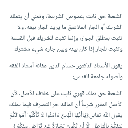
الشفعة حق ثابت بنصوص الشريعة، وتعني أن يتملك
الشريك أو الجار الملاصق ما يريد الجار بيعه، ولا
تثبت بمطلق الجوار، وإنما تثبت للشريك قبل القسمة
وتثبت للجار إذا كان بينه وبين جاره شيء مشترك.
يقول الأستاذ الدكتور حسام الدين عفانة أستاذ الفقه
وأصوله جامعة القدس:
الشفعة حق تملك قهري ثابت على خلاف الأصل، لأن
الأصل المقرر شرعاً أن المالك حر التصرف فيما يملك،
يقول الله تعالى:{يَاأَيُّهَا الَّذِينَ ءَامَنُوا لَا تَأْكُلُوا أَمْوَالَكُمْ
بَيْنَكُمْ بِالْبَاطِلِ إِلَّا أَنْ تَكُونَ تِجَارَةً عَنْ تَرَاضٍ مِنْكُمْ }