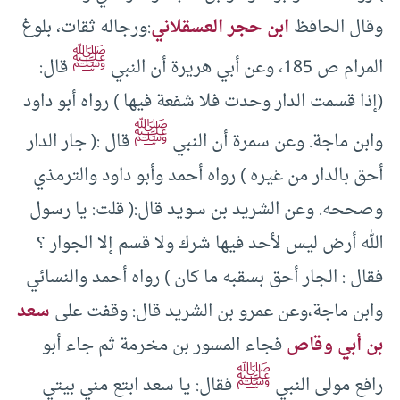
وقال الحافظ
ابن حجر العسقلاني
:ورجاله ثقات، بلوغ
ﷺ
المرام ص 185، وعن أبي هريرة أن النبي
قال:
(إذا قسمت الدار وحدت فلا شفعة فيها ) رواه أبو داود
ﷺ
وابن ماجة. وعن سمرة أن النبي
قال :( جار الدار
أحق بالدار من غيره ) رواه أحمد وأبو داود والترمذي
وصححه. وعن الشريد بن سويد قال:( قلت: يا رسول
الله أرض ليس لأحد فيها شرك ولا قسم إلا الجوار ؟
فقال : الجار أحق بسقبه ما كان ) رواه أحمد والنسائي
وابن ماجة،وعن عمرو بن الشريد قال: وقفت على
سعد
بن أبي وقاص
فجاء المسور بن مخرمة ثم جاء أبو
ﷺ
رافع مولى النبي
فقال: يا سعد ابتع مني بيتي