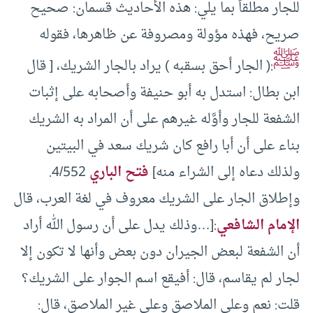
للجار مطلقاً بما يلي: هذه الأحاديث قسمان: صحيح
صريح، فهذه مؤولة ومصروفة عن ظاهرها، فقوله
ﷺ
:( الجار أحق بسقبه ) يراد بالجار الشريك، [ قال
ابن بطال: استدل به أبو حنيفة وأصحابه على إثبات
الشفعة للجار وأوَّله غيرهم على أن المراد به الشريك
بناء على أن أبا رافع كان شريك سعد في البيتين
ولذلك دعاه إلى الشراء منه]
فتح الباري
4/552.
وإطلاق الجار على الشريك معروف في لغة العرب، قال
الإمام الشافعي
:[…وذلك يدل على أن رسول الله أراد
أن الشفعة لبعض الجيران دون بعض وأنها لا تكون إلا
لجار لم يقاسم، قال: أفيقع اسم الجوار على الشريك؟
قلت: نعم وعلى الملاصق وعلى غير الملاصق، قال: