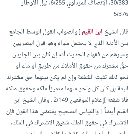
30/383، الإنصاف للمرداوي 6/255، نيل الأوطار
5/376.
قال الشيخ
ابن القيم
:[ والصواب القول الوسط الجامع
بين الأدلــة الذي لا يحتمل سواه وهو قول البصريين
وغيرهم من فقهاء الحديث أنه إن كان بين الجاريـن
حقٌ مشترك من حقوق الأملاك من طريقٍ أو ماء أو
نحو ذلك تثبت الشفعة وإن لم يكـن بينهما حق مشترك
البتـة بل كان كل واحدٍ منهما متميزاً ملكه وحقوق ملكـه
فلا شفعة ]إعلام الموقعين 2/149 . وقال الشيخ ابن
القيم أيضاً: [ والقياس الصحيح يقتضي هذا القول فإن
الاشتراك في حقوق الملك شقيق الاشتراك في الملك،