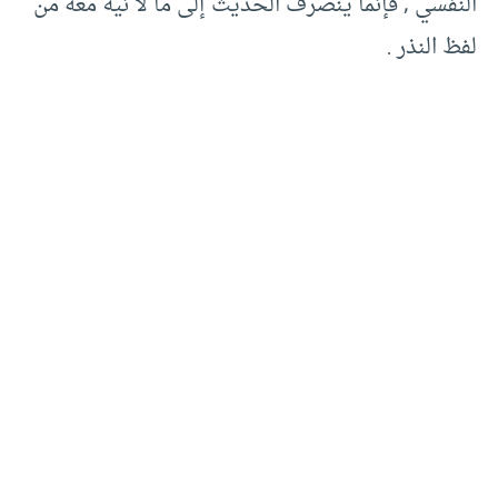
النفسي , فإنما ينصرف الحديث إلى ما لا نية معه من
لفظ النذر .