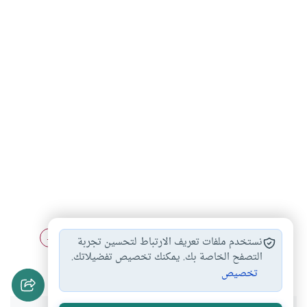
كفارة من لم…
قضاء النذر عن…
النذر المعلق على…
#
#
#
نستخدم ملفات تعريف الارتباط لتحسين تجربة
النذر مستحب ام…
التصفح الخاصة بك. يمكنك تخصيص تفضيلاتك.
#
تخصيص