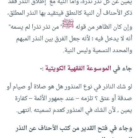
يمين عن كل نذر نذره، وأما النية مع إطلاق النذر فقد
ذكر الأحناف أن النية كالنطق فيتقيد بها النذر المطلق،
ﷺ
وإن كان الظاهر من قوله
” من نذر نذرا لم يسمه”
أنه لا يدخل فيه ؛ لأنه جعل الفرق بين النذر المبهم
والمحدد التسمية وليس النية.
جاء في
الموسوعة الفقهية الكويتية
:-
لو شك الناذر في نوع المنذور هل هو صلاة أو صيام أو
صدقة أو عتق ؟ تلزمه – عند جمهور الأئمة – كفارة
يمين , لأن الشك في المنذور كعدم تسميته .انتهى.
وجاء في فتح القدير من كتب الأحناف عن النذر