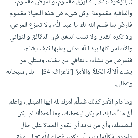
). [الزخرف: 32 ]. فالرزق مقسوم، والمرض مقسوم،
والعافية مقسومة، وكل شيء في هذه الحياة مقسوم.
فارضَ بما قسم الله لك يا عبد الله، ولا تجزع للمرض،
ولا تكره القدر، ولا تسب الدهر، فإن الدقائق والثوانـي
والأنفاس كلها بيد الله تعالى يقلبها كيف يشاء،
فيُمرِض من يشاء، ويعافي من يشاء، ويبتلي من
يشاء أَلاَ لَهُ الخَلقُ وَالأمرُ. [الأعراف: 54]. – بلى سبحانه
وتعالى.
وما دام الأمر كذلك فسلِّم أمرك لله أيها المبتلى، واعلم
أنَّ ما أصابك لم يكن ليخطئك، وما أخطأك لم يكن
ليصيبك، وأن من يريد أن تكون الحياة على حال
واحدة، فكأنما يريد أن يكون قضاء الله تعالى وفق