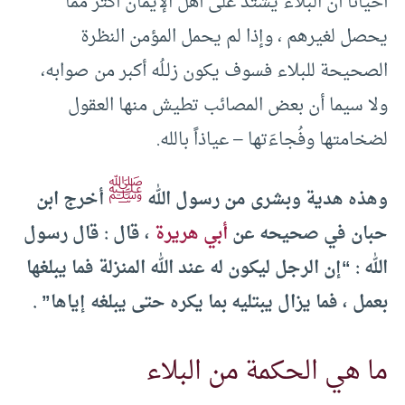
أحيانا أن البلاء يشتد على أهل الإيمان أكثر مما
يحصل لغيرهم ، وإذا لم يحمل المؤمن النظرة
الصحيحة للبلاء فسوف يكون زلـلُه أكبر من صوابه،
ولا سيما أن بعض المصائب تطيش منها العقول
لضخامتها وفُجاءَتها – عياذاً بالله.
ﷺ
وهذه هدية وبشرى من رسول الله
أخرج ابن
حبان في صحيحه عن
أبي هريرة
، قال : قال رسول
الله : “إن الرجل ليكون له عند الله المنزلة فما يبلغها
بعمل ، فما يزال يبتليه بما يكره حتى يبلغه إياها” .
ما هي الحكمة من البلاء