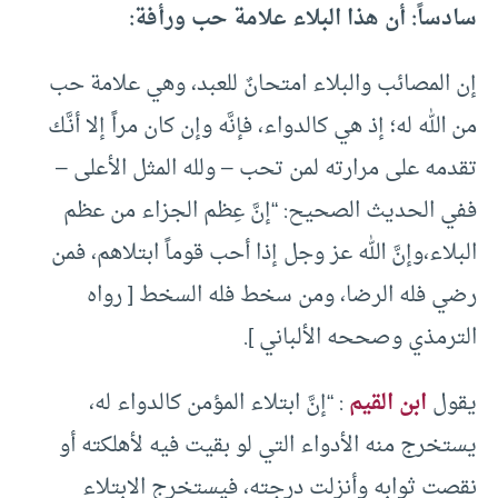
سادساً: أن هذا البلاء علامة حب ورأفة:
إن المصائب والبلاء امتحانٌ للعبد، وهي علامة حب
من الله له؛ إذ هي كالدواء، فإنَّه وإن كان مراً إلا أنَّـك
تقدمه على مرارته لمن تحب – ولله المثل الأعلى –
ففي الحديث الصحيح: “إنَّ عِظم الجزاء من عظم
البلاء،وإنَّ الله عز وجل إذا أحب قوماً ابتلاهم، فمن
رضي فله الرضا، ومن سخط فله السخط [ رواه
الترمذي وصححه الألباني ].
يقول
ابن القيم
: “إنَّ ابتلاء المؤمن كالدواء له،
يستخرج منه الأدواء التي لو بقيت فيه لأهلكته أو
نقصت ثوابه وأنزلت درجته، فيستخرج الابتلاء