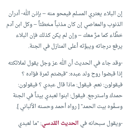
إن البلاء يعتري المسلم فيمحو منه – بإذن الله- أدران
الذنوب والمعاصي إن كان مذنباً مخطئاً – وكل ابن آدم
خطَّاء كما مرَّ معك – وإن لم يكن كذلك فإن البلاء
يرفع درجاته ويبوِّئه أعلى المنازل في الجنة.
-وقد جاء في الحديث أن الله عز وجل يقول لملائكته
إذا قبضوا روح ولد عبده: “قبضتم ثمرة فؤاده ؟
فيقولون: نعم. فيقول: ماذا قال عبدي ؟ فيقولون:
حمدك واسترجع. فيقول: ابنوا لعبدي بيتـاً في الجنة
وسمُّوه بيت الحمد” [ رواه أحمد وحسنه الألباني ].
-ويقول سبحانه في
الحديث القدسي
: “ما لعبدي