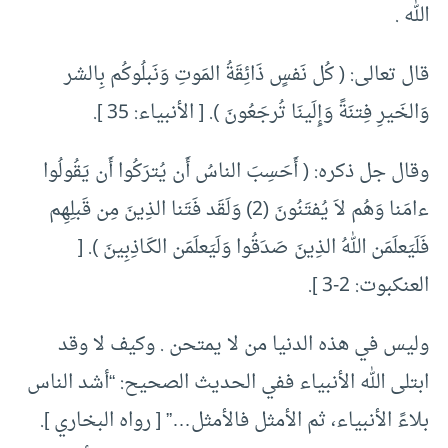
الله .
قال تعالى: ( كُل نَفسٍ ذَائِقَةُ المَوتِ وَنَبلُوكُم بِالشر
وَالخَيرِ فِتنَةً وَإِلَينَا تُرجَعُونَ ). [ الأنبياء: 35 ].
وقال جل ذكره: ( أَحَسِبَ الناسُ أَن يُترَكُوا أَن يَقُولُوا
ءامَنا وَهُم لاَ يُفتَنُونَ (2) وَلَقَد فَتَنا الذِينَ مِن قَبلِهِم
فَلَيَعلَمَن اللهُ الذِينَ صَدَقُوا وَلَيَعلَمَن الكَـاذِبِينَ ). [
العنكبوت: 2-3 ].
وليس في هذه الدنيا من لا يمتحن . وكيف لا وقد
ابتلى الله الأنبياء ففي الحديث الصحيح: “أشد الناس
بلاءً الأنبياء، ثم الأمثل فالأمثل…” [ رواه البخاري ].