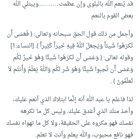
قد يُنعم الله بالبلوى وإن عظمت………..ويبتلي الله
بعض القوم بالنعم
وأجمل من ذلك قول الحق سبحانه وتعالى: ( فَعَسَى أَن
تَكرَهُوا شَيئاً وَيَجعَلَ اللهُ فِيهِ خَيراً كَثِيراً ). [النساء:1]
وقوله تعالى: ( وَعَسَى أَن تَكرَهُوا شَيئًا وَهُوَ خَيرٌ لكُم
وَعَسَى أَن تُحِبوا شَيئًا وَهُوَ شَر لكُم وَاللهُ يَعلَمُ وَأَنتُم لاَ
تَعلَمُونَ ) .
لذا فاعلم يا عبد الله أنه إنَّما ابتلاك الذي أنعم عليك،
وأخذ منك الذي أغدق عليك. وليس كل ما تكرهه
نفسك فهو مكروه على الحقيقة، ولا كل ما تهواه نفسك
فهو نافع محبوب، والله يعلم وأنت لا تعلم.