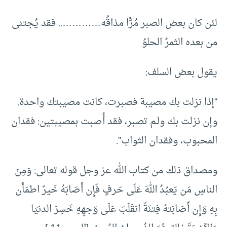
لئن كان بعض الصبر مُرًّا مذاقُه………….. فقد يُجتنى
من بعده الثمرُ الحلوُ
يقول بعض السلف:
“إذا نزلت بك مصيبة فصبرت، كانت مصيبتك واحدة.
وإن نزلت بك ولـم تصبر، فقد أُصبت بمصيبتين: فقدان
المحبوب، وفقدان الثواب”.
ومصداق ذلك من كتاب الله عز وجل قوله تعالى: وَمِنَ
الناسِ مَن يَعبُدُ اللهَ عَلَى حَرفٍ فَإِن أَصَابَهُ خَيرٌ اطمَأَن
بِهِ وَإِن أَصَابَتهُ فِتنَةٌ انقَلَبَ عَلَى وَجهِهِ خَسِرَ الدنيَا