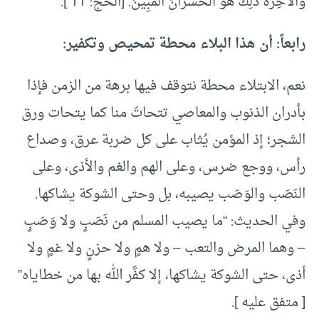
وَالآخِرَةَ ذلِكَ هُوَ الخُسرانُ المُبِينُ. [الحج: 11 ].
رابعاً: أن هذا البلاء محطة تمحيص وتكفير:
نعم، الابتلاء محطة نتوقف فيها برهة من الزمن فإذا
بأدران الذنوب والمعاصي تتحاتّ منا كما يتحات ورق
الشجر؛ إذ المؤمن يُثاب على كل ضربة عرق، وصداع
رأس، ووجع ضرس، وعلى الهم والغم والأذى، وعلى
النَصَب والوَصَب يصيبه، بل وحتى الشوكة يشاكها.
وفي الحديث: “ما يصيب المسلم من نَصَبٍ ولا وَصَبٍ
– وهما المرض والتعب – ولا همٍ ولا حزنٍ ولا غمٍ ولا
أذى، حتى الشوكة يشاكها، إلا كفَّر الله بها من خطاياه”
[ متفق عليه ].