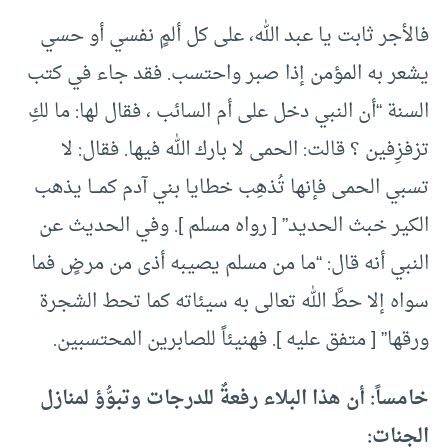
فالأجر ثابت يا عبد الله، على كل ألمٍ نفسي أو حسي
يشعر به المؤمن إذا صبر واحتسب. فقد جاء في كتب
السنة “أن النبي دخل على أم السائب ، فقال لها: ما لكِ
تزفزِفين ؟ قالت: الحمى لا بارك الله فيها. فقال: لا
تسبي الحمى فإنها تُذهِب خطايا بني آدم كمـــا يذهب
الكير خبث الحديد” [ رواه مسلم ]. وفي الحديث عن
النبي أنه قال: “ما من مسلم يصيبه أذى من مرضٍ فما
سواه إلا حطَّ الله تعالى به سيئاته كما تحط الشجرة
ورقها” [ متفق عليه ]. فهنيئاً للصابرين المحتسبين.
خامساً: أن هذا البلاء رفعةٌ للدرجات وتبوُّؤ لمنازل
الجنات: