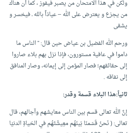
ولكن في هذا الامتحان من يصبر فيفوز ، كما أن هناك
من يجزع و يعترض على الله – عياذاً بالله ـ فيخسر و
يشقى
ورحم الله الفضيل بن عياض حين قال: ” الناس ما
داموا في عافية مستورون، فإذا نزل بهم بلاء صاروا
إلى حقائقهم؛ فصار المؤمن إلى إيمانه، وصار المنافق
إلى نفاقه .
ثانياً:هذا البلاء قسمة وقدر:
إنَّ الله تعالى قسم بين الناس معايشهم وآجالهم، قال
تعالى: ( نَحنُ قَسَمنَا بَينَهُم معِيشَتَهُم في الحَياةِ الدنيَا