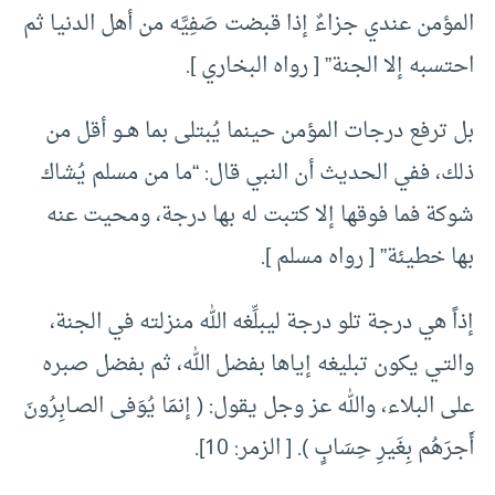
المؤمن عندي جزاءٌ إذا قبضت صَفِيَّه من أهل الدنيا ثم
احتسبه إلا الجنة” [ رواه البخاري ].
بل ترفع درجات المؤمن حينما يُبتلى بما هــو أقل من
ذلك، ففي الحديث أن النبي قال: “ما من مسلم يُشاك
شوكة فما فوقها إلا كتبت له بها درجة، ومحيت عنه
بها خطيئة” [ رواه مسلم ].
إذاً هي درجة تلو درجة ليبلِّغه الله منزلته في الجنة،
والتـي يكون تبليغه إياها بفضل الله، ثم بفضل صبره
على البلاء، والله عز وجل يقول: ( إنمَا يُوَفى الصـابِرُونَ
أَجرَهُم بِغَيرِ حِسَابٍ ). [ الزمر: 10].