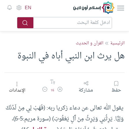
إسلام أون لاين
EN
الرئيسية
القرآن و الحديث
هل يرث ابن النبي أباه في النبوة
زيادة حجم الخط
تقليل حجم الخط
حفظ
مشاركة
الإعدادات
16
يقول الله تعالى عن دعاء زكريا ربه: (فَهَبْ لِي مِنْ لَدُنْكَ
وَلِيًّا. يَرِثُنِي وَيَرِثُ مِنْ آَلِ يَعْقُوبَ) (سورة مريم:5-6ٍ)،