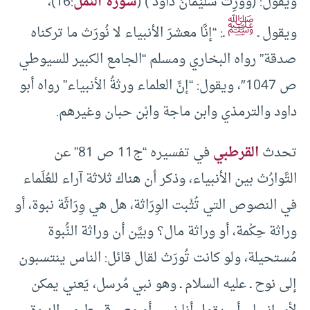
ويقول: (وَوَرِثَ سُلَيْمَانُ دَاودَ ) (
سورة النمل
:16)،
ﷺ
ويقول ـ
ـ: “إنَّا معشرَ الأنبياء لا نُورَث ما تركناه
صدقة” رواه البخاري ومسلم “الجامع الكبير للسيوطي
ص 1047″، ويقول: “إنَّ العلماء ورثةُ الأنبياء” رواه أبو
داود والترمذي وابن ماجة وابْن حبان وغيرهم.
تحدث
القرطبي
في تفسيره “ج11 ص 81” عن
التَّوارُث بين الأنبياء، وذكر أن هناك ثلاثة آراء للعُلَماء
في النصوص التي تُثْبت الوِرَاثة، هل هي وِرَاثَة نبوة، أو
وراثة حِكْمة، أو وراثة مال؟ وبيَّن أن وراثة النُّبوة
مُستحيلة، ولو كانت تُورَث لقال قائل: الناس ينتسبون
إلى نوح ـ عليه السلام ـ وهو نبي مُرسل، يَعني يمكن