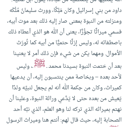
داود من بني إسرائيل وكان مَلِكًا، وورث سليمانُ مُلْكَه
ومنزلته من النبوة بمعنى صار إليه ذلك بعد موت أبيه،
فسمي ميراثًا تجوُّزًا، يعنى أن الله هو الذي أعطاه ذلك
باصطفائه له، وليس إرْثًا حتميًّا من أبيه كما تُورَث
الأموال. ومهما يكن من شيء فإن ذلك أمر لا يعنينا
ﷺ
بعد أن ختمت النبوة بسيدنا محمد ـ
ـ، وليس
لأحد بعده – وبخاصة ممن ينتسبون إليه، أن يدعيها
كميراث، وكان من حِكمة الله أنه لم يجعل لنبيِّه ولدًا
يَعيش من بعده حتى لا يَدَّعي وراثة النبوة، وعلينا أن
نهتم بميراثه الذي تركه لنا وهو العلم، الذي نبَّه أحد
الصحابة إليه، حيث قال لهم: أنتم هنا وميراث الرسول