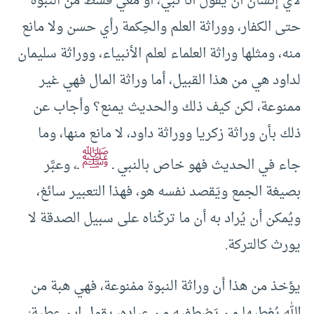
لأي إنسان أن يقول أنا نبي، أو معي قسط من النبوة
حتى الكفار، ووراثة العلم والحِكمة رأي حسن ولا مانع
منه، ومثلها وراثة العلماء لعلم الأنبياء، ووراثة سليمان
لداود هي من هذا القبيل، أما وراثة المال فهي غير
ممنوعة، لكن كيف ذلك والحديث يمنع؟ وأجاب عن
ذلك بأن وراثة زكريا ووراثة داود، لا مانع منها، وما
ﷺ
جاء في الحديث فهو خاص بالنبي ـ
ـ، وعبَّر
بصيغة الجمع ويَقصد نفسه هو، فهذا التعبير سائغ،
ويُمكن أن يُراد به أن ما تركْناه على سبيل الصدقة لا
يورث كالتركة.
يؤخذ من هذا أن وراثة النبوة ممْنوعة، فهي هبة من
الله يُعْطيها من يَصْطفيه من عباده، يقول ابن عطية: