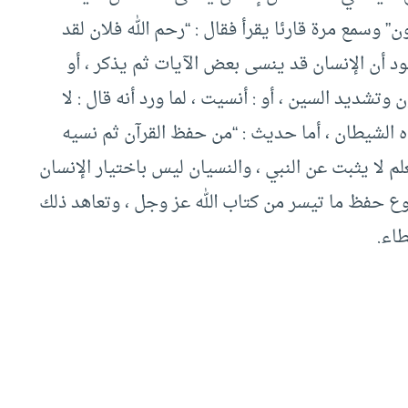
ن” وسمع مرة قارئا يقرأ فقال : “رحم الله فلان لقد
ود أن الإنسان قد ينسى بعض الآيات ثم يذكر ، أو
تشديد السين ، أو : أنسيت ، لما ورد أنه قال : لا
 الشيطان ، أما حديث : “من حفظ القرآن ثم نسيه
 لا يثبت عن النبي ، والنسيان ليس باختيار الإنسان
ع حفظ ما تيسر من كتاب الله عز وجل ، وتعاهد ذلك
اء.