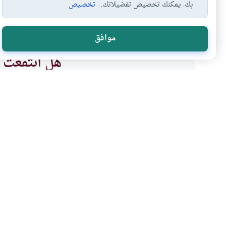
بك. يمكنك تخصيص تفضيلاتك.
تخصيص
فوائد حفظ القرآن
حفظ القرآن
فضل القرآن وطريقة…
#
#
#
موافق
هل انتفعت ب
نعم
موضوعات ذات صلة
القرآن و الحديث
بين حفظ القرآن وتجويده
ما هي أولويات القرآن؟ هل يبدئ ا