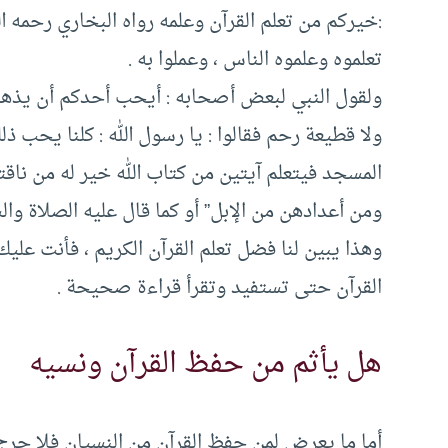
:خيركم من تعلم القرآن وعلمه رواه البخاري رحمه 
تعلموه وعلموه الناس ، وعملوا به .
ولقول النبي لبعض أصحابه : أيحب أحدكم أن يذهب
ولا قطيعة رحم فقالوا : يا رسول الله : كلنا يحب ذل
المسجد فيتعلم آيتين من كتاب الله خير له من ناق
ومن أعدادهن من الإبل” أو كما قال عليه الصلاة والس
وهذا يبين لنا فضل تعلم القرآن الكريم ، فأنت عليك
القرآن حتى تستفيد وتقرأ قراءة صحيحة .
هل يأثم من حفظ القرآن ونسيه
أما ما يعرض لمن حفظ القرآن من النسيان فلا حرج 