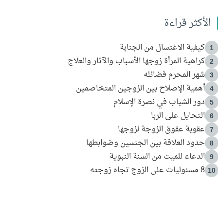
الأكثر قراءة
كيفية الاغتسال من الجنابة
1
كراهية المرأة زوجها الأسباب والآثار والعلاج
2
شهر المحرم فضائله
3
أهمية الإصلاح بين الزوجين المتخاصمين
4
دور الشباب في نصرة الإسلام
5
التحايل على الربا
6
عقوبة عقوق الزوجة لزوجها
7
حدود العلاقة بين الجنسين وضوابطها
8
الدعاء للميت من السنة النبوية
9
8 مسئوليات على الزوج تجاه زوجته
10