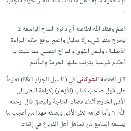
الإسلامية سابقاً- هل ما تأنف منه النفس حرام فأجاب
:
اعلمْ وفقك الله لطاعته أن دائرة المباح الواسعة لا
يخرج منها شيء إلا بدليل واضح يرفع حكم البراءة
الأصلية ، وليس الذوق والمزاج النفسي مما تثبت به
أحكام شرعية يترتب عليها الحرمة والتأثيم.
قال العلامة
الشوكاني
في ( السيل الجرار 68/1) تعليقاً
على قول صاحب كتاب (الأزهار) بكراهة النظر إلى
الأذى الخارج أثناء قضاء الحاجة والبصق قال -رحمه
الله- :” وأما كراهة نظر الأذى وبصقه فهذا من أعجب ما
يسمعه السامع من تساهل أهل الفروع في إثبات