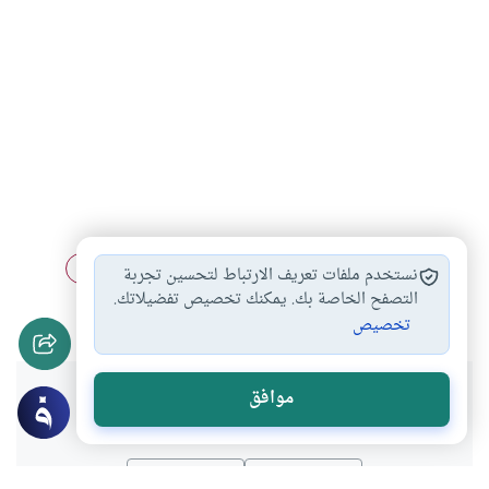
ذكر الله في…
الأكل في الحمام
كشف العورات في…
#
#
#
نستخدم ملفات تعريف الارتباط لتحسين تجربة
تلاوة القرآن في…
التصفح الخاصة بك. يمكنك تخصيص تفضيلاتك.
#
تخصيص
هل انتفعت بهذا المحتوى؟
موافق
نعم
لا