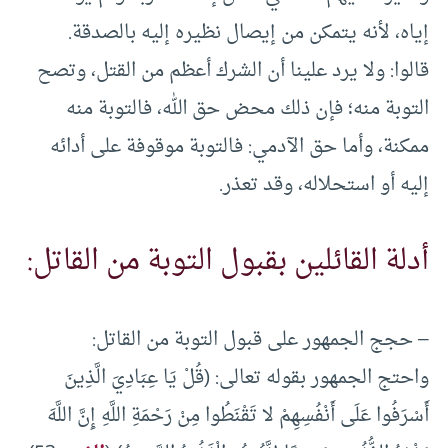
إياه، لأنه يتمكن من إيصال نظيره إليه بالصدقة.
قالوا: ولا يرد علينا أن الشرك أعظم من القتل، وتصح
التوبة منه؛ فإن ذلك محض حق الله، فالتوبة منه
ممكنة، وأما حق الآدمي: فالتوبة موقوفة على أدائه
إليه أو استحلاله، وقد تعذر.
أدلة القائلين بقبول التوبة من القاتل:
– حجج الجمهور على قبول التوبة من القاتل:
واحتج الجمهور بقوله تعالى: (قُلْ يَا عِبَادِيَ الَّذِينَ
أَسْرَفُوا عَلَى أَنْفُسِهِمْ لا تَقْنَطُوا مِنْ رَحْمَةِ اللَّهِ إِنَّ اللَّهَ