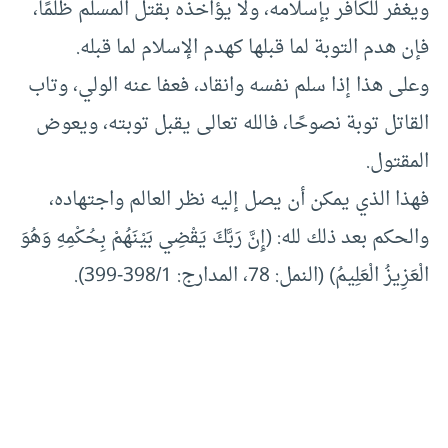
ويغفر للكافر بإسلامه، ولا يؤاخذه بقتل المسلم ظلمًا،
فإن هدم التوبة لما قبلها كهدم الإسلام لما قبله.
وعلى هذا إذا سلم نفسه وانقاد، فعفا عنه الولي، وتاب
القاتل توبة نصوحًا، فالله تعالى يقبل توبته، ويعوض
المقتول.
فهذا الذي يمكن أن يصل إليه نظر العالم واجتهاده،
والحكم بعد ذلك لله: (إِنَّ رَبَّكَ يَقْضِي بَيْنَهُمْ بِحُكْمِهِ وَهُوَ
الْعَزِيزُ الْعَلِيمُ) (النمل: 78، المدارج: 398/1-399).