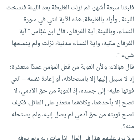
فلبثنا سبعة أشهر، ثم نزلت الغليظة بعد اللينة فنسخت
اللينة . وأراد بالغليظة: هذه الآية التي في سورة
النساء، وباللينة: آية الفرقان، قال ابن عَبَّاس ” آية
الفرقان مكية، وآية النساء مدنية، نزلت ولم ينسخها
شيء “.
قال هؤلاء: ولأن التوبة من قتل المؤمن عمدًا متعذرة؛
إذ لا سبيل إليها إلا باستحلاله، أو إعادة نفسه – التي
فوتها عليه- إلى جسده، إذ التوبة من حق الآدمي، لا
تصح إلا بأحدهما، وكلاهما متعذر على القاتل، فكيف
تصح توبته من حق آدمي لم يصل إليه، ولم يستحله
منه؟.
ولا يرد عليهم هذا في المال إذا مات ربه ولم يوفه