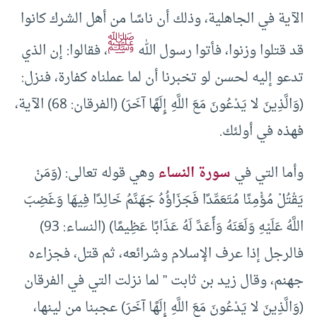
الآية في الجاهلية، وذلك أن ناسًا من أهل الشرك كانوا
ﷺ
قد قتلوا وزنوا، فأتوا رسول الله
، فقالوا: إن الذي
تدعو إليه لحسن لو تخبرنا أن لما عملناه كفارة، فنزل:
(وَالَّذِينَ لا يَدْعُونَ مَعَ اللَّهِ إِلَهًا آخَرَ) (الفرقان: 68) الآية،
فهذه في أولئك.
وأما التي في
سورة النساء
وهي قوله تعالى: (وَمَنْ
يَقْتُلْ مُؤْمِنًا مُتَعَمِّدًا فَجَزَاؤُهُ جَهَنَّمُ خَالِدًا فِيهَا وَغَضِبَ
اللَّهُ عَلَيْهِ وَلَعَنَهُ وَأَعَدَّ لَهُ عَذَابًا عَظِيمًا) (النساء: 93)
فالرجل إذا عرف الإسلام وشرائعه، ثم قتل، فجزاءه
جهنم، وقال زيد بن ثابت ” لما نزلت التي في الفرقان
(وَالَّذِينَ لا يَدْعُونَ مَعَ اللَّهِ إِلَهًا آخَرَ) عجبنا من لينها،