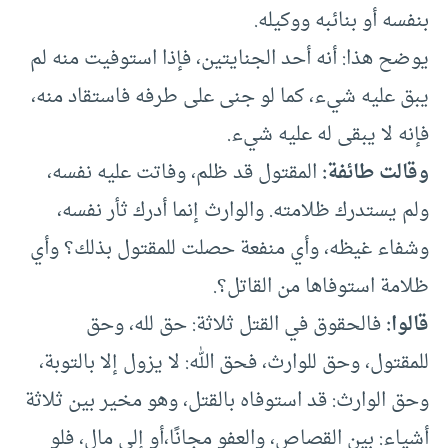
بنفسه أو بنائبه ووكيله.
يوضح هذا: أنه أحد الجنايتين، فإذا استوفيت منه لم
يبق عليه شيء، كما لو جنى على طرفه فاستقاد منه،
فإنه لا يبقى له عليه شيء.
وقالت طائفة:
المقتول قد ظلم، وفاتت عليه نفسه،
ولم يستدرك ظلامته. والوارث إنما أدرك ثأر نفسه،
وشفاء غيظه، وأي منفعة حصلت للمقتول بذلك؟ وأي
ظلامة استوفاها من القاتل؟.
قالوا:
فالحقوق في القتل ثلاثة: حق لله، وحق
للمقتول، وحق للوارث، فحق الله: لا يزول إلا بالتوبة،
وحق الوارث: قد استوفاه بالقتل، وهو مخير بين ثلاثة
أشياء: بين القصاص، والعفو مجانًا،أو إلى مال، فلو