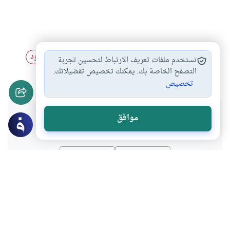
هل تسقط الحدود…
الحدود والقصاص
أحكام الحدود
#
#
#
نستخدم ملفات تعريف الارتباط لتحسين تجربة
شروط التوبة الصادقة
التصفح الخاصة بك. يمكنك تخصيص تفضيلاتك.
#
تخصيص
هل انتفعت بهذا المحتوى؟
موافق
نعم
لا
موضوعات ذات صلة