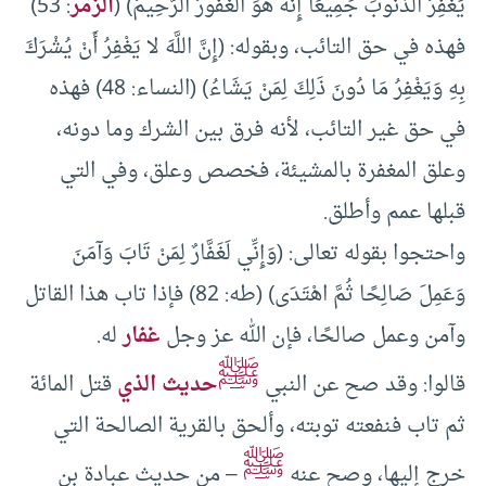
يَغْفِرُ الذُّنُوبَ جَمِيعًا إِنَّهُ هُوَ الْغَفُورُ الرَّحِيمُ) (
الزمر
: 53)
فهذه في حق التائب، وبقوله: (إِنَّ اللَّهَ لا يَغْفِرُ أَنْ يُشْرَكَ
بِهِ وَيَغْفِرُ مَا دُونَ ذَلِكَ لِمَنْ يَشَاءُ) (النساء: 48) فهذه
في حق غير التائب، لأنه فرق بين الشرك وما دونه،
وعلق المغفرة بالمشيئة، فخصص وعلق، وفي التي
قبلها عمم وأطلق.
واحتجوا بقوله تعالى: (وَإِنِّي لَغَفَّارٌ لِمَنْ تَابَ وَآمَنَ
وَعَمِلَ صَالِحًا ثُمَّ اهْتَدَى) (طه: 82) فإذا تاب هذا القاتل
وآمن وعمل صالحًا، فإن الله عز وجل
غفار
له.
ﷺ
قالوا: وقد صح عن النبي
حديث الذي
قتل المائة
ثم تاب فنفعته توبته، وألحق بالقرية الصالحة التي
ﷺ
خرج إليها، وصح عنه
– من حديث عبادة بن