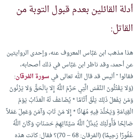
أدلة القائلين بعدم قبول التوبة من
القاتل:
هذا مذهب ابن عَبَّاس المعروف عنه، وإحدى الروايتين
عن أحمد، وقد ناظر ابن عَبَّاس في ذلك أصحابه،
فقالوا ” أليس قد قال الله تعالى في
سورة الفرقان
:
(وَلا يَقْتُلُونَ النَّفْسَ الَّتِي حَرَّمَ اللَّهُ إِلا بِالْحَقِّ وَلا يَزْنُونَ
وَمَنْ يَفْعَلْ ذَلِكَ يَلْقَ أَثَامًا * يُضَاعَفْ لَهُ الْعَذَابُ يَوْمَ
الْقِيَامَةِ وَيَخْلُدْ فِيهِ مُهَانًا * إِلا مَنْ تَابَ وَآمَنَ وَعَمِلَ عَمَلاً
صَالِحًا فَأُولَئِكَ يُبَدِّلُ اللَّهُ سَيِّئَاتِهِمْ حَسَنَاتٍ وَكَانَ اللَّهُ
غَفُورًا رَحِيمًا) (الفرقان: 68 – 70)؟ فقال: كانت هذه