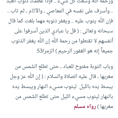
ورحمة الله وسعت كل شيء .. فإذا عظمت ذنوب العبد
.. وأسرف على نفسه في المعاصي , والآثام , ثم تاب ..
فإن الله يتوب عليه .. ويغفر ذنوبه مهما بلغت كما قال
سبحانه وتعالى : ( قل يا عبادي الذين أسرفوا على
أنفسهم لا تقنطوا من رحمة الله إن الله يغفر الذنوب
جميعاً إنه هو الغفور الرحيم ) الزمر/53.
وباب التوبة مفتوح للعباد , حتى تطلع الشمس من
مغربها , قال عليه الصلاة والسلام : ( إن الله عز وجل
يبسط يده بالليل ليتوب مسيء النهار ويبسط يده
بالنهار ليتوب مسيء الليل حتى تطلع الشمس من
مغربها )
رواه مسلم