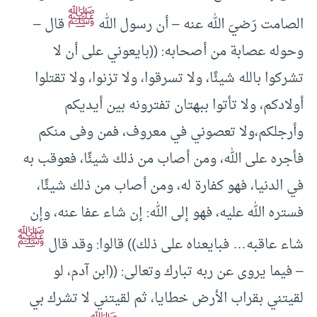
ﷺ
الصامت رَضيَ الله عنه – أن رسول الله
قال –
وحوله عصابة من أصحابه: ((بايعوني على أن لا
تشركوا بالله شيئًا، ولا تسرقوا، ولا تزنوا، ولا تقتلوا
أولادكم، ولا تأتوا ببهتان تفترونه بين أيديكم
وأرجلكم،ولا تعصوني في معروف، فمن وفى منكم
فأجره على الله، ومن أصاب من ذلك شيئًا، فعوقب به
في الدنيا، فهو كفارة له، ومن أصاب من ذلك شيئًا،
فستره الله عليه، فهو إلى الله: إن شاء عفا عنه، وإن
ﷺ
شاء عاقبه… فبايعناه على ذلك)) قالوا: وقد قال
– فيما يروى عن ربه تبارك وتعالى: ((ابن آدم، لو
لقيتني بقراب الأرض خطايا، ثم لقيتني لا تشرك بي