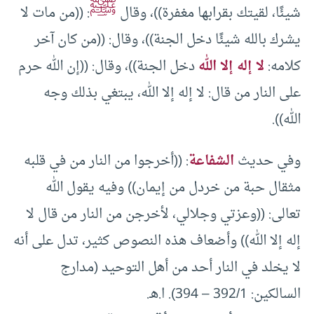
ﷺ
شيئًا، لقيتك بقرابها مغفرة))، وقال
: ((من مات لا
يشرك بالله شيئًا دخل الجنة))، وقال: ((من كان آخر
كلامه:
لا إله إلا الله
دخل الجنة))، وقال: ((إن الله حرم
على النار من قال: لا إله إلا الله، يبتغي بذلك وجه
الله)).
وفي حديث
الشفاعة
: ((أخرجوا من النار من في قلبه
مثقال حبة من خردل من إيمان)) وفيه يقول الله
تعالى: ((وعزتي وجلالي، لأخرجن من النار من قال لا
إله إلا الله)) وأضعاف هذه النصوص كثير، تدل على أنه
لا يخلد في النار أحد من أهل التوحيد (مدارج
السالكين: 392/1 – 394). ا.هـ.