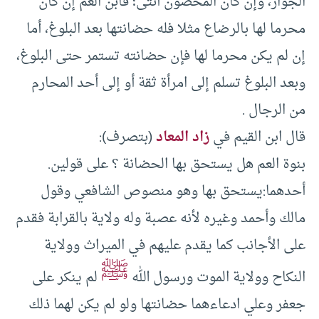
الجواز، وإن كان المحضون أنثى؛ فابن العم إن كان
محرما لها بالرضاع مثلا فله حضانتها بعد البلوغ، أما
إن لم يكن محرما لها فإن حضانته تستمر حتى البلوغ،
وبعد البلوغ تسلم إلى امرأة ثقة أو إلى أحد المحارم
من الرجال .
قال ابن القيم في
زاد المعاد
(بتصرف):
بنوة العم هل يستحق بها الحضانة ؟ على قولين.
أحدهما:يستحق بها وهو منصوص الشافعي وقول
مالك وأحمد وغيره لأنه عصبة وله ولاية بالقرابة فقدم
على الأجانب كما يقدم عليهم في الميراث وولاية
ﷺ
النكاح وولاية الموت ورسول الله
لم ينكر على
جعفر وعلي ادعاءهما حضانتها ولو لم يكن لهما ذلك