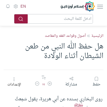
إسلام أون لاين
EN
الرئيسية
أصول وقواعد الفقه والمقاصد
هل حفظ الله النبي من طعن
الشيطان أثناء الولادة
زيادة حجم الخط
تقليل حجم الخط
حفظ
مشاركة
الإعدادات
16
روى البخاري بسنده عن أبي هريرة، يقول سَمِعتُ