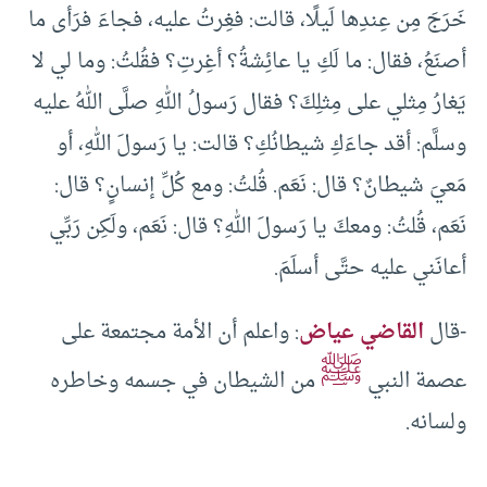
خَرَجَ مِن عِندِها لَيلًا، قالت: فغِرتُ عليه، فجاءَ فرَأى ما
أصنَعُ، فقال: ما لَكِ يا عائِشةُ؟ أغِرتِ؟ فقُلتُ: وما لي لا
يَغارُ مِثلي على مِثلِكَ؟ فقال رَسولُ اللهِ صلَّى اللهُ عليه
وسلَّم: أقد جاءَكِ شيطانُكِ؟ قالت: يا رَسولَ اللهِ، أو
مَعيَ شيطانٌ؟ قال: نَعَم. قُلتُ: ومع كُلِّ إنسانٍ؟ قال:
نَعَم، قُلتُ: ومعكَ يا رَسولَ اللهِ؟ قال: نَعَم، ولَكِن رَبِّي
أعانَني عليه حتَّى أسلَمَ.
-قال
القاضي عياض
: واعلم أن الأمة مجتمعة على
ﷺ
عصمة النبي
من الشيطان في جسمه وخاطره
ولسانه.