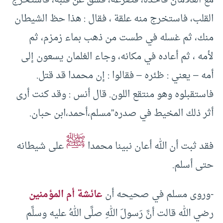
مع الغلامان فأخذه، فصرعه، فشق عن قلبه، فاستخرج
القلب، فاستخرج منه علقة ، فقال : هذا حظ الشيطان
منك، ثم غسله في طست من ذهب بماء زمزم، ثم
لأمه ، ثم أعاده في مكانه، وجاء الغلمان يسعون إلى
أمه – يعني : ظئره – فقالوا : إن محمدا قد قتل.
فاستقبلوه وهو منتقع اللون. قال أنس : وقد كنت أرى
أثر ذلك المخيط في صدره”مسلم،أحمد،ابن حبان.
ﷺ
فقد ثبت أن الله أعان نبينا محمدا
على شيطانه
حتى أسلم.
-وروى مسلم في صحيحه أن
عائشة أم المؤمنين
رضي الله قالت أنَّ رَسولَ اللهِ صلَّى اللهُ عليه وسلَّم