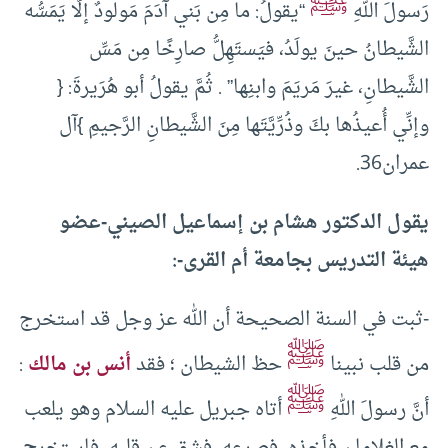
ﷺ
رَسولَ اللهِ
“يقولُ: ما مِن بَني آدَمَ مَولودٌ إلَّا يَمَسُّه
الشَّيطانُ حينَ يولَدُ، فيَستَهِلُّ صارِخًا مِن مَسِّ
الشَّيطانِ، غيرَ مَريَمَ وابنِها” . ثُمَّ يقولُ أبو هُرَيرةَ: {
وإنِّي أُعيذُها بكَ وذُرِّيَّتَها مِنَ الشَّيطانِ الرَّجيمِ }آل
عمران36.
يقول الدكتور هشام بن إسماعيل الصيني-عضو
هيئة التدريس بجامعة أم القرى-:
-ثبت في السنة الصحيحة أن الله عز وجل قد استخرج
ﷺ
من قلب نبينا
حظ الشيطان ؛ فقد
أنس بن مالك
:
ﷺ
أنَّ رسولَ اللهِ
أتاه جبريل عليه السلام وهو يلعب