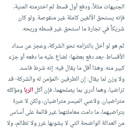
الجنيهات مثلاً، ودفع أول قسط ثم اخترمته المنية،
فإنه يستحق الألفين كاملة غير منقوصة. ولو كان
شريكاً في تجارة ما استحق غير قسطه وربحه.
ثم هو لو أخل بالتزامه نحو الشركة، وعجز عن سداد
الأقساط -بعد دفع بعضها- لضاع عليه ما دفعه أو جزء
كبير منه. وهذا أقل ما يقال فيه: إنه شرط فاسد.
ولا وزن لما يقال: إن الطرفين -المؤمن له والشركة- قد
تراضيا، وهما أدرى بما يصلحهما، فإن آكل
الربا
ومؤكله
متراضيان. ولاعبي الميسر متراضيان، ولكن لا عبرة
بتراضيهما، ما دامت معاملتهما غير قائمة على أساس
من العدالة الواضحة التي لا يشوبها غرر ولا تظالم، ولا