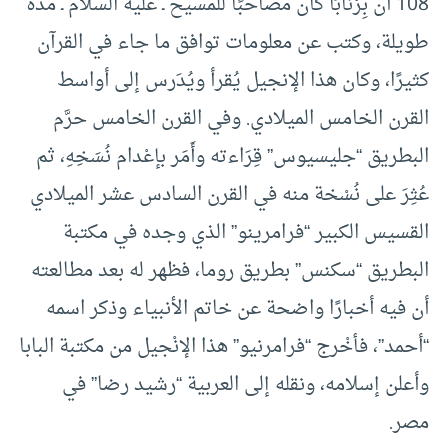
108 أن بِرْنَابَا كان مصاحبًا للمسيح ـ عليه السلام ـ مدة
طويلة، وكتب عن معلومات توافق ما جاء في القرآن
كثيرًا، وكان هذا الإنجيل يُقرأ ويُدَرس إلى أواسط
القرن الخامس الميلادي. وفي القرن الخامس حرَّم
البطريق “جليسيوس” قِرَاءته وأَمَر بإعْدام نُسَخِهِ، ثم
عُثِرَ على نُسْخة منه في القرن السادس عشر الميلادي
القسيس الكبير “فرامرينو” الذي وجده في مكتبة
البطريق “سكنس” بطريق روما، فظهر له بعد مطالعته
أن فيه أخبارًا واضحة عن خاتم الأنبياء وذكر اسمه
“أحمد”، فأخْرج “فرامرنيو” هذا الإنْجيل من مكتبة البابا
وأعلن إسلامه، ونقله إلى العربية “رشيد رضا” في
مصر.