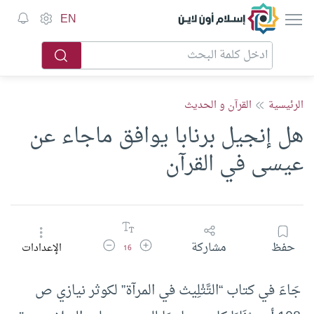
إسلام أون لاين
EN
الرئيسية
القرآن و الحديث
هل إنجيل برنابا يوافق ماجاء عن
عيسى في القرآن
زيادة حجم الخط
تقليل حجم الخط
حفظ
مشاركة
الإعدادات
16
جَاءَ في كتاب “التَّثْلِيث في المرآة” لكوثر نيازي ص