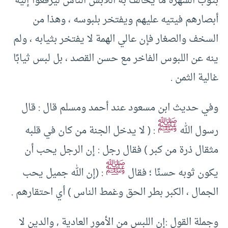
بثوب الشهرة ما يخالف به اللابسُ الناس ليرفعوا إليه
أبصارهم فيتيه عليهم ويفتخر بلبوسه ، وهذا من
السخف والصغار فإن عالي الهمة لا يفتخر بثيابه ، ولم
ينه عن اللبوس الفاخر مع حسن القصد ، بل لبس ثيابًا
غالية الثمن .
وفي حديث ابن مسعود عند أحمد ومسلم قال : قال
ﷺ
رسول الله
: ( لا يدخل الجنة من كان في قلبه
مثقال ذرة من كبر ) فقال رجل : إن الرجل يحب أن
ﷺ
يكون ثوبه حسنًا ؛ فقال
: (إن الله جميل يحب
الجمال ، الكبر بطر الحق وغمط الناس ) أي احتقارهم .
وجملة القول :إن اللبس من الأمور العادية , والدين لا