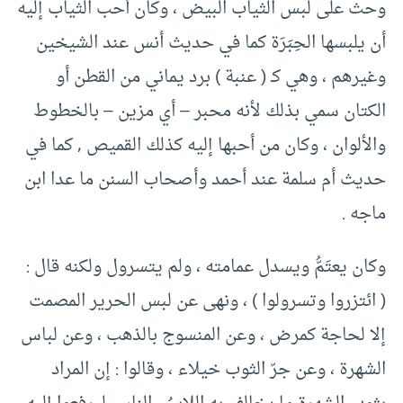
وحث على لبس الثياب البيض ، وكان أحب الثياب إليه
أن يلبسها الحِبَرَة كما في حديث أنس عند الشيخين
وغيرهم ، وهي كـ ( عنبة ) برد يماني من القطن أو
الكتان سمي بذلك لأنه محبر – أي مزين – بالخطوط
والألوان ، وكان من أحبها إليه كذلك القميص , كما في
حديث أم سلمة عند أحمد وأصحاب السنن ما عدا ابن
ماجه .
وكان يعتَمُّ ويسدل عمامته ، ولم يتسرول ولكنه قال :
( ائتزروا وتسرولوا ) ، ونهى عن لبس الحرير المصمت
إلا لحاجة كمرض ، وعن المنسوج بالذهب ، وعن لباس
الشهرة ، وعن جرّ الثوب خيلاء ، وقالوا : إن المراد