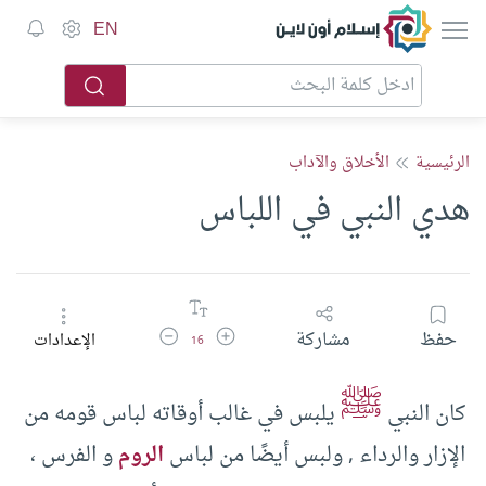
إسلام أون لاين
EN
الرئيسية
الأخلاق والآداب
هدي النبي في اللباس
زيادة حجم الخط
تقليل حجم الخط
حفظ
مشاركة
الإعدادات
16
ﷺ
كان النبي
يلبس في غالب أوقاته لباس قومه من
الإزار والرداء , ولبس أيضًا من لباس
الروم
و الفرس ،