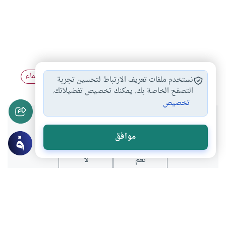
أهل العلم والصلاح
خطورة الإفتاء بغير…
سؤال العلماء
#
#
#
نستخدم ملفات تعريف الارتباط لتحسين تجربة
التصفح الخاصة بك. يمكنك تخصيص تفضيلاتك.
تخصيص
هل انتفعت بهذا المحتوى؟
موافق
نعم
لا
موضوعات ذات صلة