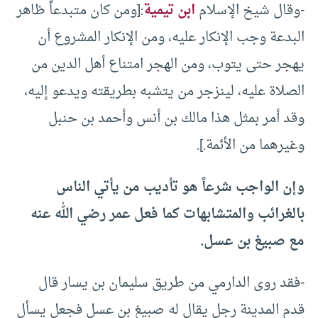
-وقال شيخ الإسلام
ابن تيمية
:[ومن كان متبدعاً ظاهر
البدعة وجب الإنكار عليه، ومن الإنكار المشروع أن
يهجر حتى يتوب، ومن الهجر امتناع أهل الدين من
الصلاة عليه، لينزجر من يتشبه بطريقته ويدعو إليه،
وقد أمر بمثل هذا مالك بن أنس وأحمد بن حنبل
وغيرهما من الأئمة.].
وإن الواجب شرعاً هو تأديب من يأتي الناس
بالغرائب والمتشابهات كما فعل عمر رضي الله عنه
مع صبيغ بن عسل.
-فقد روى الدارمي من طريق سليمان بن يسار قال
قدم المدينة رجل يقال له صبيغ بن عسل فجعل يسأل