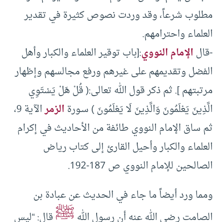
مطلوب شرعاً، وقد وردت نصوص كثيرة في تقدير
العلماء واحترامهم.
-قال
الإمام النووي
:[باب توقير العلماء والكبار وأهل
الفضل وتقديمهم على غيرهم ورفع مجالسهم وإظهار
مرتبتهم ]. ثم ذكر قول الله تعالى:( قُلْ هَلْ يَسْتَوِي
الَّذِينَ يَعْلَمُونَ وَالَّذِينَ لَا يَعْلَمُونَ ) سـورة
الزمر
الآية 9،
ثم ساق الإمام النووي طائفة من الأحاديث في إكرام
العلماء والكبار وأحيل القارئ إلى كتاب رياض
الصالحين للإمام النووي ص 187-192.
ومما ورد أيضاً ما جاء في الحديث عن عبادة بن
ﷺ
الصامت رضي الله عنه أن رسول الله
قال: “ليس