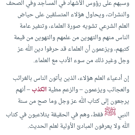
وسبهم على رؤوس الأشهاد في المساجد وفي الصحف
والنشرات، ويحاول هؤلاء المتسلقين على حياض
العلم الشرعي تشويه صورة العلماء، وتنفير عامة
الناس منهم والتهوين من علمهم والتهوين من قيمة
كتبهم، ويزعمون أن العلماء قد حرفوا دين الله عز
وجل وغير ذلك من سوء الأدب مع العلماء.
إن أدعياء العلم هؤلاء، الذين يأتون الناس بالغرائب
والعجائب ويزعمون – والزعم مطية
الكذب
– أنهم
يرجعون إلى كتاب الله عز وجل وما صح من سنة
ﷺ
النبي
فقط، وهم في الحقيقة يتلاعبون في كتاب
الله ولا يعرفون المبادئ الأولية لعلم الحديث.