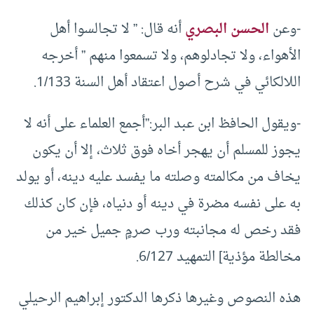
-وعن
الحسن البصري
أنه قال: ” لا تجالسوا أهل
الأهواء، ولا تجادلوهم، ولا تسمعوا منهم ” أخرجه
اللالكائي في شرح أصول اعتقاد أهل السنة 1/133.
-ويقول الحافظ ابن عبد البر:”أجمع العلماء على أنه لا
يجوز للمسلم أن يهجر أخاه فوق ثلاث، إلا أن يكون
يخاف من مكالمته وصلته ما يفسد عليه دينه، أو يولد
به على نفسه مضرة في دينه أو دنياه، فإن كان كذلك
فقد رخص له مجانبته ورب صرمٍ جميل خير من
مخالطة مؤذية] التمهيد 6/127.
هذه النصوص وغيرها ذكرها الدكتور إبراهيم الرحيلي