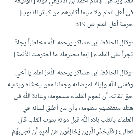
فقد ورد عن الإمام أحمد بن الأذرعي قوله [ الوقيعة
في أهل العلم ولا سيما أكابرهم من كبائر الذنوب]
حرمة أهل العلم ص 319.
-وقال الحافظ ابن عساكر يرحمه الله مخاطباً رجلاً
تجرأ على العلماء:[ إنما نحترمك ما احترمت الأئمة ].
-وقال الحافظ ابن عساكر يرحمه الله:[ اعلم يا أخي
وفقني الله وإياك لمرضاته وجعلنا ممن يخشاه ويتقيه
حق تقاته، أن لحوم العلماء مسمومة، وعادة الله في
هتك منتقصهم معلومة، وأن من أطلق لسانه في
العلماء بالثلب بلاه الله قبل موته بموت القلب قال
تعالى: ( فَلْيَحْذَرِ الَّذِينَ يُخَالِفُونَ عَنْ أَمْرِهِ أَنْ تُصِيبَهُمْ