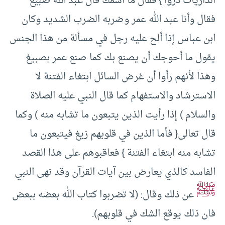
الذاريات ذرواً } فقال ما اسمك قال عبد الله صبيغ
فقال وأنا عبد الله عمر وضربه الضرب الشديد وكان
ابن عباس إذا ألح عليه رجل في مسألة من هذا الجنس
يقول ما أحوجك أن يصنع بك كما صنع عمر بصبيغ
وهذا لأنهم رأوا أن غرض السائل ابتغاء الفتنة لا
الاسترشاد والاستفهام كما قال النبي عليه الصلاة
والسلام ) إذا رأيت الذين يتبعون ما تشابه منه ) وكما
قال تعالى{ فأما الذين في قلوبهم زيغ فيتبعون ما
تشابه منه ابتغاء الفتنة } فعاقبوهم على هذا القصد
الفاسد كالذي يعارض بين آيات القرآن وقد نهى النبي
ﷺ
عن ذلك وقال: (لا تضربوا كتاب الله بعضه ببعض
فان ذلك يوقع الشك في قلوبهم).