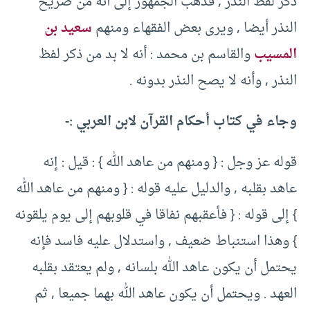
ذكر لفظ النذر , فذهب الجمهور إلى أنه من صريح
النذر أيضا , ويرى بعض الفقهاء ومنهم
سعيد بن
المسيب
والقاسم بن محمد : أنه لا بد من ذكر لفظ
النذر , وأنه لا يصح النذر بدونه .
وجاء في كتاب أحكام القرآن لابن العربي :-
قوله عز وجل : { ومنهم من عاهد الله } : قيل : إنه
عاهد بقلبه , والدليل عليه قوله : { ومنهم من عاهد الله
} إلى قوله : { فأعقبهم نفاقا في قلوبهم إلى يوم يلقونه
} وهذا استنباط ضعيف , واستدلال عليه فاسد فإنه
يحتمل أن يكون عاهد الله بلسانه , ولم يعتقد بقلبه
العهد . ويحتمل أن يكون عاهد الله بهما جميعا , ثم