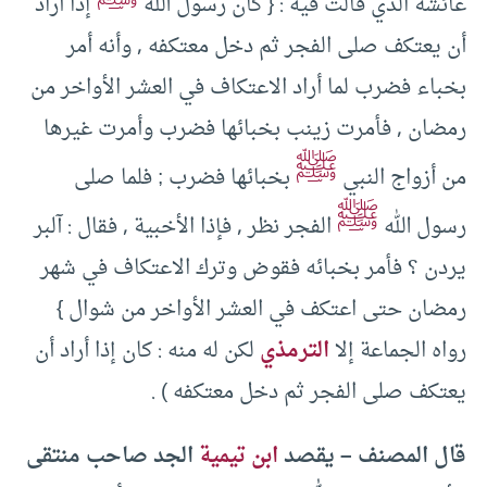
عائشة الذي قالت فيه : { كان رسول الله
إذا أراد
أن يعتكف صلى الفجر ثم دخل معتكفه , وأنه أمر
بخباء فضرب لما أراد الاعتكاف في العشر الأواخر من
رمضان , فأمرت زينب بخبائها فضرب وأمرت غيرها
ﷺ
من أزواج النبي
بخبائها فضرب ; فلما صلى
ﷺ
رسول الله
الفجر نظر , فإذا الأخبية , فقال : آلبر
يردن ؟ فأمر بخبائه فقوض وترك الاعتكاف في شهر
رمضان حتى اعتكف في العشر الأواخر من شوال }
رواه الجماعة إلا
الترمذي
لكن له منه : كان إذا أراد أن
يعتكف صلى الفجر ثم دخل معتكفه ) .
قال المصنف – يقصد
ابن تيمية
الجد صاحب منتقى