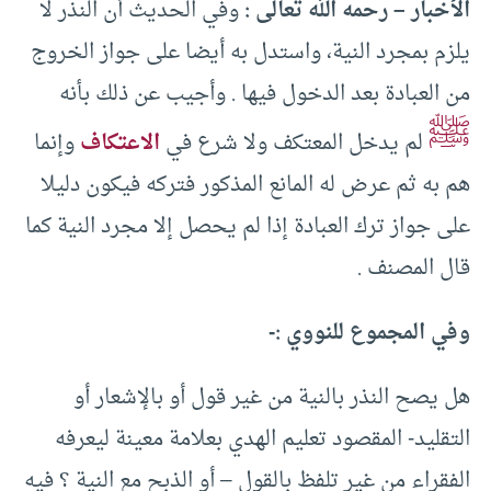
الأخبار – رحمه الله تعالى :
وفي الحديث أن النذر لا
يلزم بمجرد النية، واستدل به أيضا على جواز الخروج
من العبادة بعد الدخول فيها . وأجيب عن ذلك بأنه
ﷺ
لم يدخل المعتكف ولا شرع في
الاعتكاف
وإنما
هم به ثم عرض له المانع المذكور فتركه فيكون دليلا
على جواز ترك العبادة إذا لم يحصل إلا مجرد النية كما
قال المصنف .
وفي المجموع للنووي :-
هل يصح النذر بالنية من غير قول أو بالإشعار أو
التقليد- المقصود تعليم الهدي بعلامة معينة ليعرفه
الفقراء من غير تلفظ بالقول – أو الذبح مع النية ؟ فيه