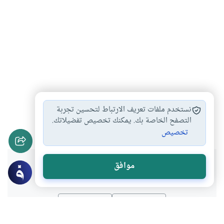
النذر المعلق
الأكل من النذر
أحكام النذر
#
#
#
نستخدم ملفات تعريف الارتباط لتحسين تجربة
النذر مستحب ام…
كفارة من لم…
التصفح الخاصة بك. يمكنك تخصيص تفضيلاتك.
#
#
تخصيص
هل انتفعت بهذا المحتوى؟
موافق
نعم
لا