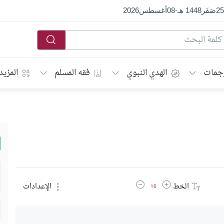
25
صَفَر
1448 هـ
-
08
أغسطس
2026
جمات
الهدي النبوي
فقه المسلم
المزيد
زيادة حجم الخط
تقليل حجم الخط
الخط
الإعدادات
16