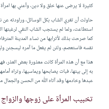
كثيرة لا يرضى عنها خلق ولا دين، وأعني بها امرأة
حاولت أن تغري الشاب بكل الوسائل، وراودته عن ن
استطاعت، ولما لم يستجب الشاب النقي لرغبتها ال
كما صرحت بذلك لأترابها من نساء المدينة المترفات
نفسه فاستعصم، ولئن لم يفعل ما آمره ليسجنن ولي
هذا مع أن هذه المرأة كانت معذورة بعض العذر، فه
به إلى بيتها، فبات يصابحها ويماسيها، وتراه أمام
عبدها وخادمها وقد آتاه الله من الحسن والجمال ما 
تخبيب المرأة على زوجها والزواج ب