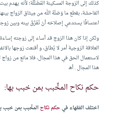
كذلك إلى الزوجة المسكينة المُضَلَّلَة؛ لأنه يهدم 
الفاحشة، بقطع ما وَصَلَهُ الله من مِيثاق الزواج بين
اعتسافًا يستدعي إصلاحَه أنْ نُفَرِّقَ بينه وبين زوجت
ولكن إذا كان هذا الزوج قد أساء إلى زوجته إساءة ل
العلاقة الزوجية أمر لا يُطاق، و أقنعت زوجها بالانف
لاستعمال الحق في هذا المجال، فلا مانع من زواج 
هذا المجال . أهـ
حكم نكاح المخِّبب بمن خبب بها:
اختلف الفقهاء في
حكم نكاح
المخِّبب بمن خبب به