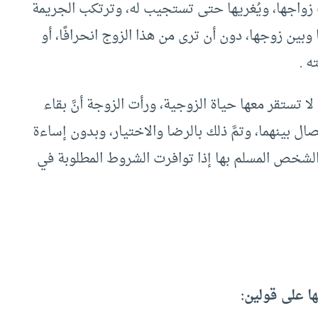
بيت زواجها، ويُغريها حتى تستجيب له، وترتكب الجريمة
ها وبين زوجها، دون أن ترى من هذا الزوج انحرافًا، أو
ه .
ا تستقر معها حياة الزوجية، ورأت الزوجة أنَّ بقاء
صال بينهما، وتمَّ ذلك بالرضا والاختيار، وبدون إساءة
الشخص المسلم بها إذا توافرت الشروط المطلوبة في
ا على قولين: