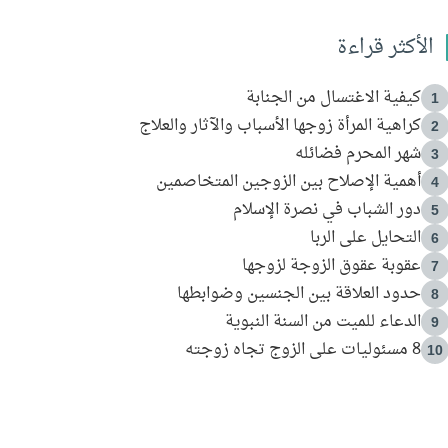
الأكثر قراءة
كيفية الاغتسال من الجنابة
1
كراهية المرأة زوجها الأسباب والآثار والعلاج
2
شهر المحرم فضائله
3
أهمية الإصلاح بين الزوجين المتخاصمين
4
دور الشباب في نصرة الإسلام
5
التحايل على الربا
6
عقوبة عقوق الزوجة لزوجها
7
حدود العلاقة بين الجنسين وضوابطها
8
الدعاء للميت من السنة النبوية
9
8 مسئوليات على الزوج تجاه زوجته
10