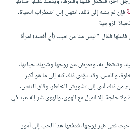
رجل آخر
، فيشغل قلبها وفكرها، ويفسد عليها حياتها
ة
فإن لم ينته إلى ذلك، انتهى إلى اضطراب الحياة،
حياة الزوجية .
فاعلها فقال: ” ليس منا من خبب (أي أفسد) امرأة
 فيه، وتنشغل به، وتعرض عن زوجها وشريك حياتها،
لوة، واللمس، وقد يؤدي ذلك كله إلى ما هو أكبر
شيء من ذلك أدى إلى تشويش الخاطر، وقلق النفس،
ولا حاجة، إلا الميل مع الهوى، والهوى شر إله عبد في
بت فتى غير زوجها، فدفعها هذا الحب إلى أمور