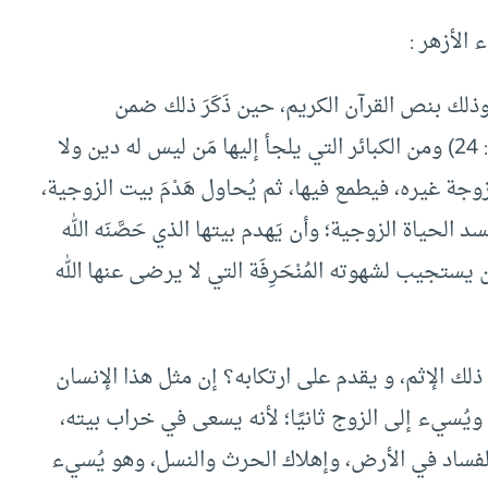
 الأزهر :
جة، وذلك بنص القرآن الكريم، حين ذَكَرَ ذلك ضمن
المُحَرَّمَات بقوله : (وَالْمُحْصَنَاتُ مِنَ النِّسَاءِ) (النساء: 24) ومن الكبائر التي يلجأ إليها مَن ليس له دين ولا
 زوجة غيره، فيطمع فيها، ثم يُحاول هَدْمَ بيت الزوجية،
د الحياة الزوجية؛ وأن يَهدم بيتها الذي حَصَّنَه الله
 يستجيب لشهوته المُنْحَرِفَة التي لا يرضى عنها الله
 الإثم، و يقدم على ارتكابه؟ إن مثل هذا الإنسان
 ويُسيء إلى الزوج ثانيًا؛ لأنه يسعى في خراب بيته،
الفساد في الأرض، وإهلاك الحرث والنسل، وهو يُسيء