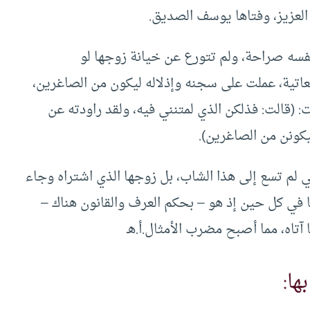
 العزيز، وفتاها يوسف الصديق.
فسه صراحة، ولم تتورع عن خيانة زوجها لو
عاتية، عملت على سجنه وإذلاله ليكون من الصاغرين،
: (قالت: فذلكن الذي لمتنني فيه، ولقد راودته عن
كونن من الصاغرين).
ي لم تسع إلى هذا الشاب، بل زوجها الذي اشتراه وجاء
ها في كل حين إذ هو – بحكم العرف والقانون هناك –
آتاه، مما أصبح مضرب الأمثال.أ.هـ
ها: