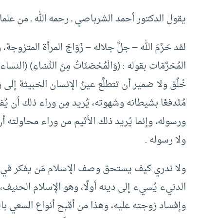
يقول الدكتور أحمد الشرباصي ـ رحمه الله ـ من علماء
لقد حَرَّمَ الله – جلَّ جلاله – زَوَاجَ المرأة المتزو
خُلُق ولا ضمير أن تتطلَّع عينُ الإنسان الخبيثة إلى
مُنْدفعًا بشيطانه وشهوته، يُريد مِن وراء ذلك أن يُفس
ورسوله، وإنما يُريد ذلك الأثيم من وراء محاولته أن
ولا رسوله .
ولا ندري كيف يستحق وصف الإسلام مَن يفكر في ذلك
الدنيء يُسيء إلى دينه أولًا، وهو الإسلام الحنيف،
وإفساد زوجته عليه، وهذا من أقبح أنواع السعي ب