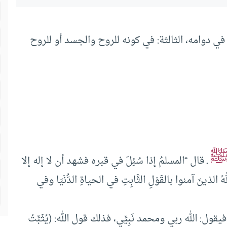
: في دوامه، الثالثة: في كونه للروح والجسد أو للروح
ـ قال “المسلمُ إذا سُئِلَ في قبره فشهد أن لا إله إلا
لذينَ آمنوا بالقَوْلِ الثَّابِتِ في الحياةِ الدُّنْيَا وفي
ول: الله ربي ومحمد نَبِيِّي، فذلك قول الله: (يُثَبِّتُ