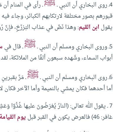
ﷺ
4ـ روى البخاري أن النبي ـ
ـ رأى في المنام أن مَلَك
قبورهم بصور مختلفة لارتكابهم الكبائر، وجاء فيه أ
يقول
ابن القيم
: وهذا نَصَّ في عذاب البَرْزَخِ، فإنَّ 
ﷺ
5ـ وروى البخاري ومسلم أن النبي ـ
ـ قال في
س
أبواب السماء، وشَهده سبعون ألفًا من الملائكة، لقد ضُمَّ
ﷺ
6ـ روى البخاري ومسلم أن النبي ـ
ـ مَرَّ بقبرين
أما أحدهما فكان يمشي بالنميمة وأما الآخر فكان لا ي
7 ـ يقول الله تعالى: (النارُ يُعْرَضُونَ عليها غُدُّوًا وَعَشِيًّ
غافر: 46) فالعرض يكون في القبر قبل
يوم القيامة