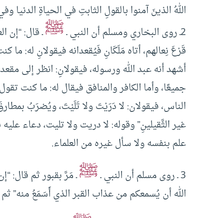
اللهُ الذينَ آمنوا بالقولِ الثابتِ في الحياةِ الدنيا وفي ا
ﷺ
2ـ روى البخاري ومسلم أن النبي ـ
ـ قال: “إن ال
قَرْعَ نِعالهم، أتاه مَلَكَانِ فَيُقعدانه فيقولانِ له:
أشهد أنه عبد الله ورسوله، فيقولانِ: انظر إلى مقعدك
جميعًا، وأما الكافر والمنافق فيقال له: ما كنت تق
الناس، فيقولان: لا دَرَيْتَ ولا تَلَيْتَ، ويُضرَبُ بم
غير الثَّقيلينِ” وقوله: لا دريت ولا تليت، دعاء عليه بألا
علم بنفسه ولا سأل غيره من العلماء.
ﷺ
3 ـ روى مسلم أن النبي ـ
ـ مَرَّ بقبور ثم قال: “إن
الله أن يُسمعكم من عذاب القبر الذي أَسَمَعُ منه” ثم قال