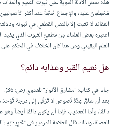
هذه بعض الأدلة القوية على ثُبوت النعيم والعذاب في 
مُجْمِعُونَ عليه، والإجماع حُجَّةٌ عند أكثر الأصوليي
العقائد لا تثبت إلا بالنص القطعي في ثبوته ودلالت
اعتبره بعض العلماء مِنْ قطعيِّ الثبوت الذي يفيد العلم
العلم اليقيني ومن هنا كان الخلاف في الحكم على مَنْ
هل نعيم القبر وعذابه دائم؟
جاء في كتاب: “مشارق الأنوار” للعدوي (ص: 36).
بعد أن سَاقَ عِدَّةَ نُصوص لا تَرْقَى إلى درجة تُؤخذ 
دائمًا، وأما التعذيب فإما أن يكون دائمًا أيضاً وهو
العصاة، ولذلك قال العلامة الدردير في “خَرِيدَتِهِ 