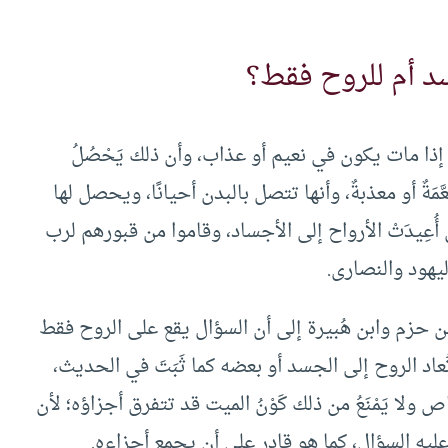
سد أم للروح فقط؟
يت إذا مات يكون في نعيم أو عذاب، وأن ذلك يَحْصُلُ
َّمَةٌ أو معذبةٌ، وأنها تتصل بالبدن أحيانًا، ويحصل لها
 أُعِيدَتْ الأرواح إلى الأجساد، وقاموا من قبورهم لرب
واليهود والنصارى.
حزم وابن هُبيرة إلى أن السؤال يقع على الروح فقط
ُعاد الروح إلى الجسد أو بعضه كما ثَبَتَ في الحديث،
ا يَمْنَعُ من ذلك كَوْنُ الميت قد تتفرق أجزاؤه؛ لأن
ليه السؤال، كما هو قادر على أن يجمع أجزاءه.