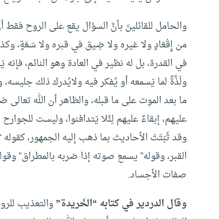
والحامل للقائلينَ بأنَّ السؤال يقع على الروح فقط أنَّ
من إِقْعَادٍ ولا غيره ولا ضِيق في قبره ولا سَعَةٍ،
في القدرة، بل له نظير في العادة وهو النائم، فإنه يَجِدُ
ولَذَّةً لما يَسمعه أو يُفكر فيه ولايُدرك ذلك جليس
ما بعد الموت على ما قبله، والظاهر أن الله تعالى 
عليهم، إبقاءً عليهم لِئَلا يَتدافنوا، وليست للجوارح ال
وقد ثَبَتَتْ الأحاديث بما ذهب إليه الجمهور، كقوله “إنه لَيَ
القبر، وقوله” يسمع صوته إذا ضربه بالمطراق” وقوله “ي
صفات الأجساد.
وقال الدردير في كتابه “الخَريدة”
والتعذيب للروح م