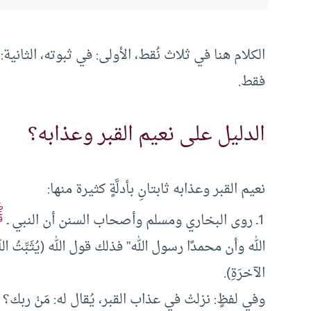
الكلام هنا في ثلاث نُقط، الأولى: في ثبوته، الثانية
فقط.
الدليل على نعيم القبر وعذابه؟
نعيم القبر وعذابه ثابتانِ بأدلَّةٍ كثيرة منها:
ﷺ
1ـ روى البخاري ومسلم وأصحاب السنن أن النبي ـ
الله وأن محمدًا رسول الله” فذلك قول الله (يُثَبِّتُ اللهُ ا
الآخرَةِ).
وفي لفظٍ: نزلتْ في عذاب القبر، يُقال له: مَنْ ربك؟ فيق