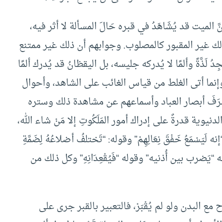
 الميت قد يُشَاهَدُ في قبره حَالَ المسألة لا أثر فيه،
 وكذلك غير المقبور كالمصلوب. وجوابهم أن ذلك غير ممتنع
 لَذَّةً وألمًا لا يُدركه جليسه، بل اليقظانُ قد يُدرك ألمًا
ه، وإنما أتى الغلط من قياس الغائب على الشاهد، وأحوال
صَرَفَ أبصار العباد وأسماعهم عن مشاهدة ذلك وستره
دنيوية قدرةٌ على إدراك أمور المَلَكُوتِ إلا مَنْ شاء الله،
سْمَعُ خَفْقَ نِعَالِهِمْ” وقوله: “تَختلفُ أضلاعُهُ لِضَمَّةِ
َضرب بين أُذنيه” وقوله “فَيُقْعِدَانِهِ” وكل ذلك من
ع البدن ولو لم يُقْبَرْ، فالتعبير بالقبر جرى على