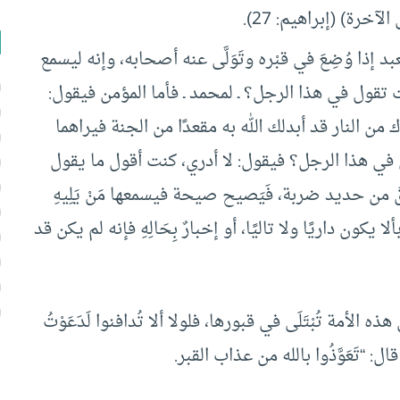
لآخرة) (إبراهيم: 27).
عبد إذا وُضِعَ في قبْره وتَوَلَّى عنه أصحابه، وإنه ليسمع
 ما كنت تقول في هذا الرجل؟ ـ لمحمد ـ فأما المؤمن فيقول:
 من النار قد أبدلك الله به مقعدًا من الجنة فيراهما
ول في هذا الرجل؟ فيقول: لا أدري، كنت أقول ما يقول
طارقَ من حديد ضربة، فَيَصيح صيحة فيسمعها مَنْ يَلِيهِ
 يكون داريًا ولا تاليًا، أو إخبارٌ بِحَالِهِ فإنه لم يكن قد
 هذه الأمة تُبْتَلَى في قبورها، فلولا ألا تُدافنوا لَدَعَوْتُ
: “تَعَوَّذُوا بالله من عذاب القبر.