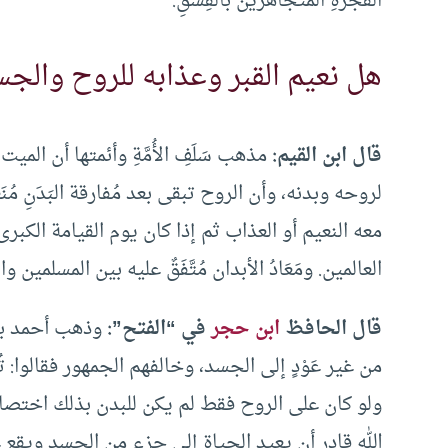
الفَجَرَةِ المُتجاهرينَ بالفِسْقِ.
هل نعيم القبر وعذابه للروح والج
قال ابن القيم:
مذهب سَلَفِ الأُمَّةِ وأئمتها أن الم
لروحه وبدنه، وأن الروح تبقى بعد مُفارقة البَدَنِ مُنَع
معه النعيم أو العذاب ثم إذا كان يوم القيامة الكبرى
العالمين. ومَعَادُ الأبدان مُتَّفَقٌ عليه بين المسلمين 
قال الحافظ
ابن حجر
في “الفتح”:
وذهب أحمد بن 
من غير عَوْدٍ إلى الجسد، وخالفهم الجمهور فقالوا: ت
ولو كان على الروح فقط لم يكن للبدن بذلك اختصاص ول
الله قادر أن يعيد الحياة إلى جزء من الجسد ويقع ع