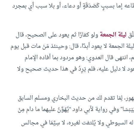
نقطاعه إما بسببٍ كَصَدَقَةٍ أو دعاء، أو بلا سبب أي بمجرد
ليلة الجمعة
ولو كفارًا ثم يعود على الصحيح، قال
يلة الجمعة لا يعود أبدًا، قال: وحينئذ مَنْ مات قبل يوم
، انتهى قال العدوي: وهو مردود بما أفاده الإمام
 لا دليل عليه، فلم يَرِدُ في هذا حديث صحيح ولا
ور، لِمَا تقدم لك من حديث البخاري ومسلم السابق
بَسَا” وفي رواية لأبي داود “يُهَوَّنُ عليهما ما دام مِنْ
له السيوطي ولا يُلتفت لغيره، لا سِيَّمَا في مجالس