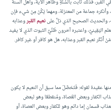
القبر، فذلك ثابت بالسُنَّةِ وظاهر الآية، وأهل السنة
ن، وأنكره جماعة من المعتزلة، ومهما يَكُنْ مِنْ شيء فإن
ه، والحديث الصحيح الذي دَلَّ على
نعيم القبر
وعذابه
 اليَقِينيَّ، واعتبره آخرون ظَنِّيَّ الثبوت الذي لا يفيد
 أَنْكَر نعيم القبر وعذابه، هل هو كافر أو غير كافر.
منها عقيدة لقوله: فَتَحَصَّلَ مما سبق أن النعيم لا يكون
 عذاب الكفار وبعض العُصاة، ومُنقطعًا وهو لبعض
:”العذاب قسمان إما دائم وهو للكفار وبعض العصاة، أو