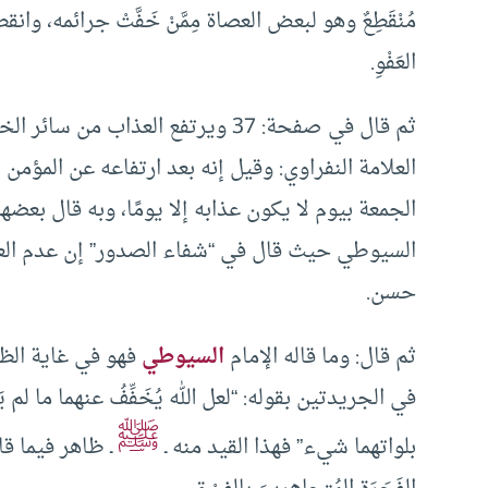
مُنْقَطِعٌ وهو لبعض العصاة مِمَّنْ خَفَّتْ جرائمه، وا
العَفْوِ.
ثم قال في صفحة: 37 ويرتفع العذاب من سائر الخلْق
العلامة النفراوي: وقيل إنه بعد ارتفاعه عن المؤمن ل
الجمعة بيوم لا يكون عذابه إلا يومًا، وبه قال بعضهم
السيوطي حيث قال في “شفاء الصدور” إن عدم العود
حسن.
ثم قال: وما قاله الإمام
السيوطي
فهو في غاية الظه
في الجريدتين بقوله: “لعل الله يُخَفِّفُ عنهما ما لم يَيْ
ﷺ
بلواتهما شيء” فهذا القيد منه ـ
ـ ظاهر فيما قا