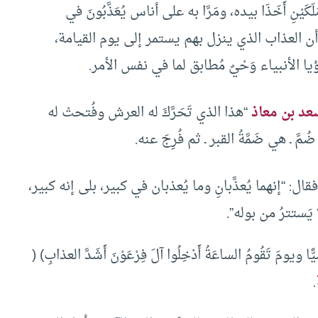
َيْنِ أَخَذَا بيده، ومَرَّا به على أناس يُعَذَّبُونَ في
ن العذاب الذي ينزل بهم يستمر إلى يوم القيامة،
رُؤيا الأنبياء وَحْيٌ مُطابق لما في نفس الأمر.
عد بن معاذ
“هذا الذي تَحَرَّكَ له العرش وفُتحتْ له
 ـ هي ضَمَّةُ القبر ـ ثم فُرِجَ عنه.
ِ فقال: “إنهما يُعذَّبانِ وما يُعذبان في كبير، بلى إنه كبير،
َستترُ من بوله”.
ا ويومَ تَقُومُ الساعَةُ أَدْخِلُوا آلَ فِرْعَوْنَ أَشَدَّ العذابِ) (
.