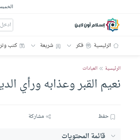
الخمي
إسلام أون لاين
الرئيسية
فكر
شريعة
كتب وتر
الرئيسية
العبادات
نعيم القبر وعذابه ورأي الد
حفظ
مشاركة
قائمة المحتويات