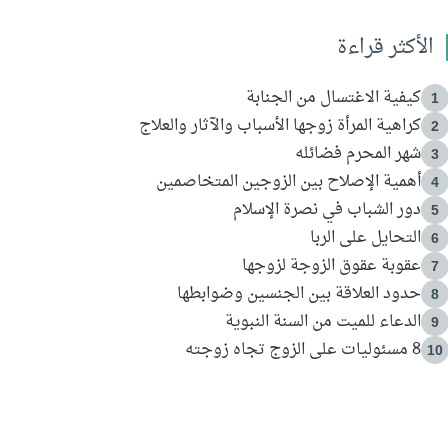
الأكثر قراءة
كيفية الاغتسال من الجنابة
1
كراهية المرأة زوجها الأسباب والآثار والعلاج
2
شهر المحرم فضائله
3
أهمية الإصلاح بين الزوجين المتخاصمين
4
دور الشباب في نصرة الإسلام
5
التحايل على الربا
6
عقوبة عقوق الزوجة لزوجها
7
حدود العلاقة بين الجنسين وضوابطها
8
الدعاء للميت من السنة النبوية
9
8 مسئوليات على الزوج تجاه زوجته
10