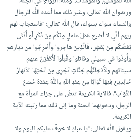
الله للمؤمنين والمؤمنات.. ومنه: الزواج في الجنة،
ورضوان الله تعالى، وغير ذلك مما أعده الله للرجال
والنساء سواء بسواء، قال الله تعالى: “فاستجاب لهم
ربهم أنِّي لا أضيع عَمَلَ عاملٍ مِنْكُم مِنْ ذَكَرٍ أَو أُنْثَى
بَعْضُكُم مِنْ بَعْضٍ، فَالَّذِينَ هاجروا وأُخْرِجُوا من ديارهم
وأُوذُوا في سبيلي وقاتلوا وقُتِلُوا لَأُكَفِّرَنَّ عنهم
سيئاتهم ولَأُدْخِلَنَّهَُم جَنَّاتٍ تَجْرِي مِنْ تَحْتِهَا الأنهارُ
خَالِدِينَ فِيْهَا ثَوَابًا مِنْ عِنْدِ اللهِ واللهُ عِنْدَهُ حُسْنُ
الثَّوَاب”، فالآية الكريمة تنصُّ على جزاء المرأة مع
الرجل، ودخولهما الجنة وما إلى ذلك مما رتبته الآية
الكريمة.
ويقول الله تعالى: “يا عبادِ لا خوفٌ عليكم اليوم ولا