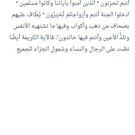
أنتم تحزنون * الذين آمنوا بآياتنا وكانوا مسلمين *
ادخلوا الجنة أنتم وأزواجكم تُحْبَرُون * يُطَاف عليهم
بصحاف من ذهب وأكواب وفيها ما تشتهيه الأنفس
وتلذُّ الأعين وأنتم فيها خالدون”، فالآية الكريمة أيضًا
نصَّت على الرجال والنساء وشمول الجزاء للجميع.