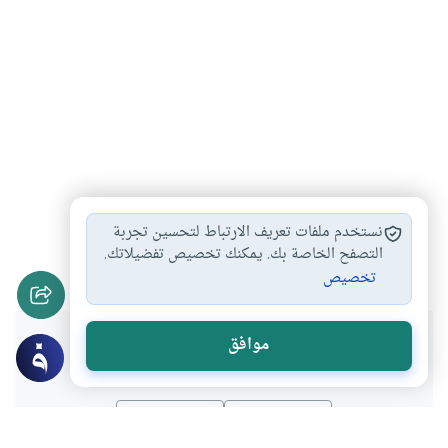
أحكام القرآن وعلومه
اقرؤوا القرآن بلحون…
#
#
نستخدم ملفات تعريف الارتباط لتحسين تجربة
التغني والتحبير بالقرآن
التصفح الخاصة بك. يمكنك تخصيص تفضيلاتك.
#
تخصيص
هل انتفعت بهذا المحتوى؟
موافق
نعم
لا