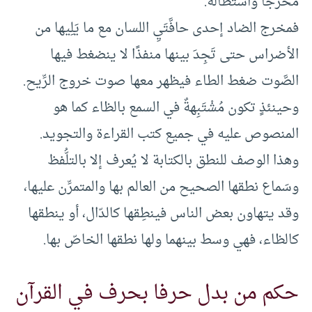
مخرجًا واستطالة.
فمخرج الضاد إحدى حافَّتَيِ اللسان مع ما يَلِيها من
الأضراس حتى تَجِدَ بينها منفذًا لا ينضغط فيها
الصَّوت ضغط الطاء فيظهر معها صوت خروج الرِّيح.
وحينئذٍ تكون مُشْتَبِهةٌ في السمع بالظاء كما هو
المنصوص عليه في جميع كتب القراءة والتجويد.
وهذا الوصف للنطق بالكتابة لا يُعرف إلا بالتلُّفظ
وسَماع نطقها الصحيح من العالم بها والمتمرِّن عليها،
وقد يتهاون بعض الناس فينطِقها كالدّال، أو ينطقها
كالظاء، فهي وسط بينهما ولها نطقها الخاصّ بها.
حكم من بدل حرفا بحرف في القرآن