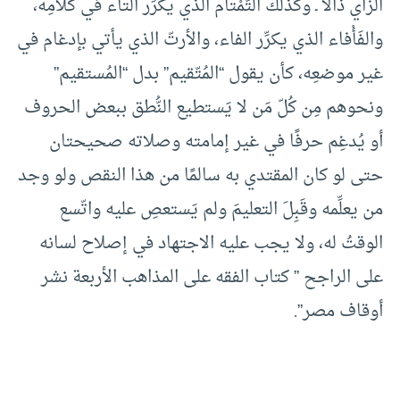
الزّاي ذَالاً ـ وكذلك التّمْتام الذي يكرِّر التاء في كلامِه،
والفَأْفاء الذي يكرِّر الفاء، والأرتّ الذي يأتي بإدغام في
غير موضعِه، كأن يقول “المُتّقيم” بدل “المُستقيم”
ونحوهم مِن كُلّ مَن لا يَستطيع النُّطق ببعض الحروف
أو يُدغِم حرفًا في غير إمامته وصلاته صحيحتان
حتى لو كان المقتدي به سالمًا من هذا النقص ولو وجد
من يعلِّمه وقَبِلَ التعليمَ ولم يَستعصِ عليه واتّسع
الوقتُ له، ولا يجب عليه الاجتهاد في إصلاح لسانه
على الراجح ” كتاب الفقه على المذاهب الأربعة نشر
أوقاف مصر”.