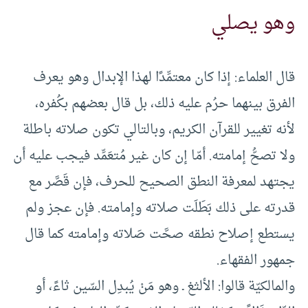
وهو يصلي
قال العلماء: إذا كان معتمِّدًا لهذا الإبدال وهو يعرف
الفرق بينهما حرُم عليه ذلك، بل قال بعضهم بكُفره،
لأنه تغيير للقرآن الكريم، وبالتالي تكون صلاته باطلة
ولا تصحُّ إمامته. أمّا إن كان غير مُتعَمِّد فيجب عليه أن
يجتهد لمعرفة النطق الصحيح للحرف، فإن قَصَّر مع
قدرته على ذلك بَطَلَت صلاته وإمامته. فإن عجز ولم
يستطع إصلاح نطقه صحَّت صَلاته وإمامته كما قال
جمهور الفقهاء.
والمالكيّة قالوا: الألثغ ـ وهو مَنْ يُبدِل السّين ثاءً، أو