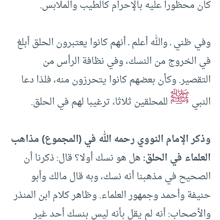
كان محظورا عليه بالإحرام كالطيب والملابس.
وفي ظني ـ والله أعلم ـ أنهم كانوا يعتبرون الحلق أبلغ
في الخروج من النسك، وفي نظافة الرأس من
التقصير. وكأن بعضهم كانوا يتحرزون منه، فلذا دعا
ﷺ
النبي
للمحلقين ثلاثا، ترغيبا لهم في الحلق.
وذكر الإمام النووي رحمه الله في (المجموع) مذاهب
العلماء في الحلق:
هل هو نسك أولا؟ قال: ذكرنا أن
الصحيح في مذهبنا أنه نسك، وبه قال مالك وأبو
حنيفة وأحمد وجمهور العلماء. وظاهر كلام ابن المنذر
والأصحاب: أنه لم يقل بأنه ليس بنسك أحد غير