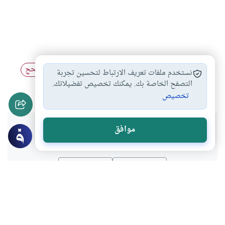
محظورات الحج
الحج على نفقة…
أحكام العمرة والحج
#
#
#
نستخدم ملفات تعريف الارتباط لتحسين تجربة
مناسك الحج
الحلق والتقصير
التصفح الخاصة بك. يمكنك تخصيص تفضيلاتك.
#
#
تخصيص
هل انتفعت بهذا المحتوى؟
موافق
نعم
لا