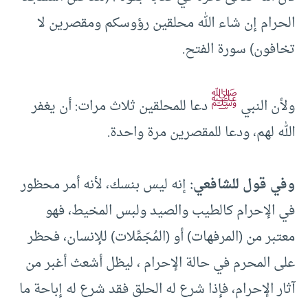
الحرام إن شاء الله محلقين رؤوسكم ومقصرين لا
تخافون) سورة الفتح.
ﷺ
ولأن النبي
دعا للمحلقين ثلاث مرات: أن يغفر
الله لهم، ودعا للمقصرين مرة واحدة.
وفي قول للشافعي:
إنه ليس بنسك، لأنه أمر محظور
في الإحرام كالطيب والصيد ولبس المخيط، فهو
معتبر من (المرفهات) أو (المُجَمِّلات) للإنسان، فحظر
على المحرم في حالة الإحرام ، ليظل أشعث أغبر من
آثار الإحرام، فإذا شرع له الحلق فقد شرع له إباحة ما