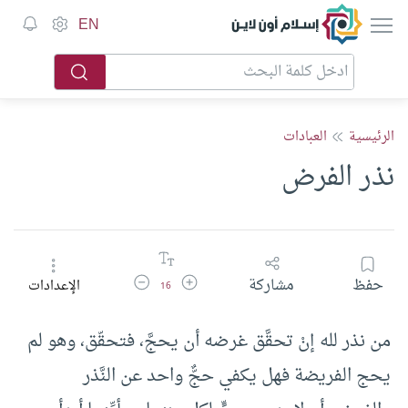
إسلام أون لاين
EN
الرئيسية
العبادات
نذر الفرض
زيادة حجم الخط
تقليل حجم الخط
حفظ
مشاركة
الإعدادات
16
من نذر لله إنْ تحقَّق غرضه أن يحجَّ، فتحقّق، وهو لم
يحج الفريضة فهل يكفي حجٌّ واحد عن النَّذر