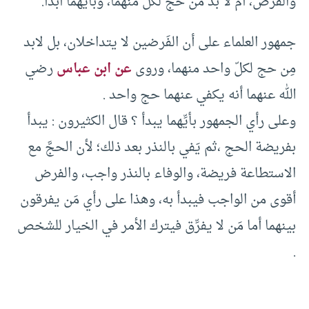
والفرض، أم لا بد من حجٍّ لكل منهما، وبأيِّهما أبدأ.
جمهور العلماء على أن الفَرضين لا يتداخلان، بل لابد
مِن حج لكلّ واحد منهما، وروى
عن ابن عباس
رضي
الله عنهما أنه يكفي عنهما حج واحد .
وعلى رأي الجمهور بأيِّهما يبدأ ؟ قال الكثيرون : يبدأ
بفريضة الحج ،ثم يَفي بالنذر بعد ذلك؛ لأن الحجَّ مع
الاستطاعة فريضة، والوفاء بالنذر واجب، والفرض
أقوى من الواجب فيبدأ به، وهذا على رأي مَن يفرقون
بينهما أما مَن لا يفرِّق فيترك الأمر في الخيار للشخص
.