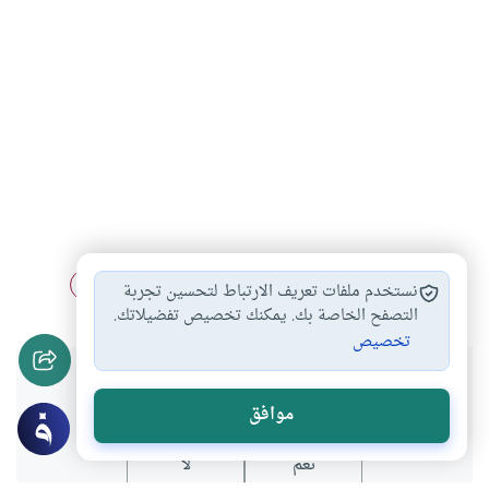
كفارة قتل خطأ
عدم جواز قتل…
تحريم قتل النفس
#
#
#
نستخدم ملفات تعريف الارتباط لتحسين تجربة
التصفح الخاصة بك. يمكنك تخصيص تفضيلاتك.
تخصيص
هل انتفعت بهذا المحتوى؟
موافق
نعم
لا