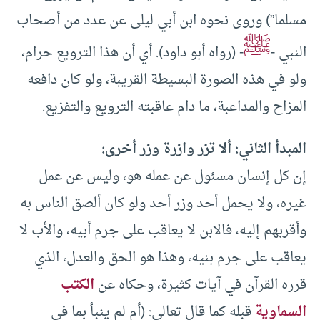
مسلما”) وروى نحوه ابن أبي ليلى عن عدد من أصحاب
ﷺ
النبي -
- (رواه أبو داود). أي أن هذا الترويع حرام،
ولو في هذه الصورة البسيطة القريبة، ولو كان دافعه
المزاح والمداعبة، ما دام عاقبته الترويع والتفزيع.
المبدأ الثاني: ألا تزر وازرة وزر أخرى:
إن كل إنسان مسئول عن عمله هو، وليس عن عمل
غيره، ولا يحمل أحد وزر أحد ولو كان ألصق الناس به
وأقربهم إليه، فالابن لا يعاقب على جرم أبيه، والأب لا
يعاقب على جرم بنيه، وهذا هو الحق والعدل، الذي
قرره القرآن في آيات كثيرة، وحكاه عن
الكتب
السماوية
قبله كما قال تعالى: (أم لم ينبأ بما في