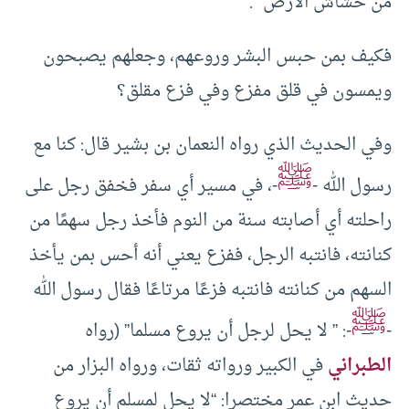
من خشاش الأرض” .
فكيف بمن حبس البشر وروعهم، وجعلهم يصبحون
ويمسون في قلق مفزع وفي فزع مقلق؟
وفي الحديث الذي رواه النعمان بن بشير قال: كنا مع
ﷺ
رسول الله -
-، في مسير أي سفر فخفق رجل على
راحلته أي أصابته سنة من النوم فأخذ رجل سهمًا من
كنانته، فانتبه الرجل، ففزع يعني أنه أحس بمن يأخذ
السهم من كنانته فانتبه فزعًا مرتاعًا فقال رسول الله
ﷺ
-
-: ” لا يحل لرجل أن يروع مسلما” (رواه
الطبراني
في الكبير ورواته ثقات، ورواه البزار من
حديث ابن عمر مختصرا: “لا يحل لمسلم أن يروع