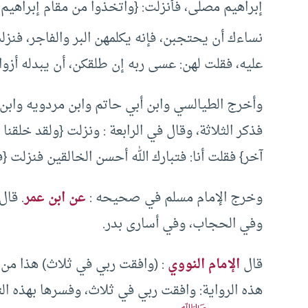
إبراهيم مصلى، فأنزلت: {واتخذوا من مقام إبراهيم 
نساءك أن يحتجبن، فإنه يكلمهن البر والفاجر، فنز
عليه، فقلت لهن: عسى ربه إن طلقكن، أن يبدله أزوا
وأخرج الطيالسي وابن أبي حاتم وابن مردويه وابن
فذكر الثلاثة، وقال في الرابعة : ونزلت {ولقد خلقنا
آخر} فقلت أنا: فتبارك الله أحسن الخالقين فنزلت {ف
وخرج الإمام مسلم في صحيحه :
عن ابن عمر
. قال
وفي الحجاب، وفي أسارى بدر.
قال
الإمام النووي
: (وافقت ربي في ثلاث) هذا من 
هذه الرواية: وافقت ربي في ثلاث، وفسرها بهذه ا