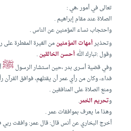
تعالى في أمور ،هي :
الصلاة عند مقام إبراهيم .
واحتجاب نساء المؤمنين عن الناس .
وتحذير
أمهات المؤمنين
من الغيرة المفطرة على ر
وقول :تبارك الله
أحسن الخالقين
.
ﷺ
وفي قضية أسرى بدر ،حين استشار الرسول
أب
فداء، وكان من رأي عمر أن يقتلهم، فوافق القرآن رأ
ومنع الصلاة على المنافقين .
و
تحريم الخمر
.
وهذا ما يعرف بموافقات عمر .
أخرج البخاري عن أنس قال: قال عمر: وافقت ربي في