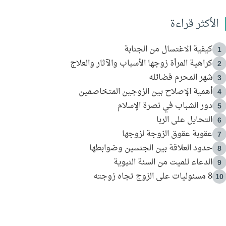
الأكثر قراءة
كيفية الاغتسال من الجنابة
1
كراهية المرأة زوجها الأسباب والآثار والعلاج
2
شهر المحرم فضائله
3
أهمية الإصلاح بين الزوجين المتخاصمين
4
دور الشباب في نصرة الإسلام
5
التحايل على الربا
6
عقوبة عقوق الزوجة لزوجها
7
حدود العلاقة بين الجنسين وضوابطها
8
الدعاء للميت من السنة النبوية
9
8 مسئوليات على الزوج تجاه زوجته
10