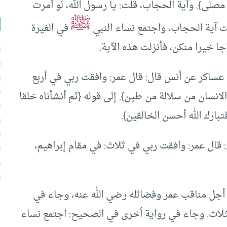
مصلى}. وآية الحجاب، قلت: يا رسول الله، لو أمرت
ﷺ
لت آية الحجاب، واجتمع نساء النبي
في الغيرة
جا خيرا منكن، فأنزلت هذه الآية.
 عساكر عن أنس قال: قال عمر: وافقت ربي في أربع
 الانسان من سلالة من طين}. إلى قوله {ثم أنشأناه خلقا
تبارك الله أحسن الخالقين}.
: قال عمر: وافقت ربي في ثلاث: في مقام إبراهيم،
أجل مناقب عمر وفضائله رضي الله عنه، وجاء في
لثلاث. وجاء في رواية أخرى في الصحيح: اجتمع نساء