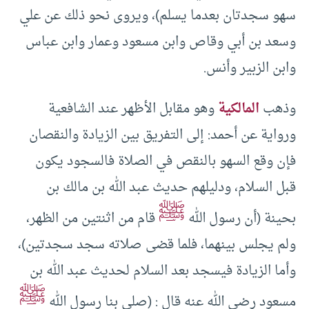
سهو سجدتان بعدما يسلم)، ويروى نحو ذلك عن علي
وسعد بن أبي وقاص وابن مسعود وعمار وابن عباس
وابن الزبير وأنس.
وذهب
المالكية
وهو مقابل الأظهر عند الشافعية
ورواية عن أحمد: إلى التفريق بين الزيادة والنقصان
فإن وقع السهو بالنقص في الصلاة فالسجود يكون
قبل السلام، ودليلهم حديث عبد الله بن مالك بن
ﷺ
بحينة (أن رسول الله
قام من اثنتين من الظهر،
ولم يجلس بينهما، فلما قضى صلاته سجد سجدتين)،
وأما الزيادة فيسجد بعد السلام لحديث عبد الله بن
ﷺ
مسعود رضي الله عنه قال : (صلى بنا رسول الله