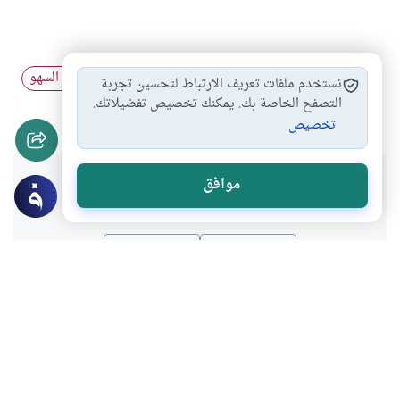
أحكام سجود السهو
السهو في صلاة…
كيفية سجود السهو
#
#
#
نستخدم ملفات تعريف الارتباط لتحسين تجربة
السهو في الصلاة
التصفح الخاصة بك. يمكنك تخصيص تفضيلاتك.
#
تخصيص
هل انتفعت بهذا المحتوى؟
موافق
نعم
لا
موضوعات ذات صلة
العبادات
أحكام الجنائز