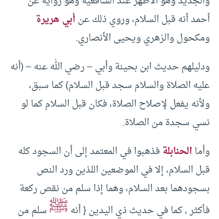
والجديد وهو الأظهر عند الشافعية وهو رواية عن
أحمد أنه قبل السلام، وروي ذلك عن
أبي هريرة
ومكحول والزهري ويحيى الأنصاري.
ودليلهم حديث ابن بحينة وأبي – رضي الله عنه – (أنه
عليه الصلاة والسلام سجد قبل السلام) كما سبق،
ولأنه يفعل لإصلاح الصلاة، فكان قبل السلام كما لو
نسي سجدة من الصلاة.
وأما
الحنابلة
فذهبوا في المعتمد إلى أن السجود كله
قبل السلام، إلا في الموضعين اللذين ورد النص
بسجودهما بعد السلام، وهما إذا سلم من نقص ركعة
ﷺ
فأكثر , كما في حديث ذي اليدين { أنه
سلم من