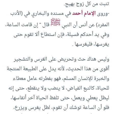
تنبت من كل زوج بهيج.
-وروى
الإمام أحمد
في مسنده والبخاري في (الأدب
ﷺ
المفرد) عن أنس أن النبي
قال ” إن قامت الساعة،
وفي يد أحدكم فسيلة، فإن استطاع ألا تقوم حتى
يغرسها، فليغرسها .
وليس هناك حث وتحريض على الغرس والتشجير
أقوى من هذا الحديث، لأنه يدل على الطبيعة المنتجة
والخبرة للإنسان المسلم، فهو بفطرته عامل معطاء
للحياة، كالنبع الفياض، لا ينضب ولا ينقطع، حتى إنه
ليظل يعطي ويعمل، حتى تلفظ الحياة آخر أنفاسها،
فلو أن الساعة توشك أن تقوم، لظل يغرس ويزرع،