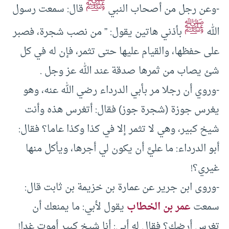
ﷺ
-وعن رجل من أصحاب النبي
قال: سمعت رسول
ﷺ
الله
بأذني هاتين يقول: ” من نصب شجرة، فصبر
على حفظها، والقيام عليها حتى تثمر، فإن له في كل
شئ يصاب من ثمرها صدقة عند الله عز وجل .
-وروي أن رجلا مر بأبي الدرداء رضي الله عنه، وهو
يغرس جوزة (شجرة جوز) فقال: أتغرس هذه وأنت
شيخ كبير، وهي لا تثمر إلا في كذا وكذا عاما؟ فقال:
أبو الدرداء: ما عليَّ أن يكون لي أجرها، ويأكل منها
غيري؟!
-وروى ابن جرير عن عمارة بن خزيمة بن ثابت قال:
سمعت
عمر بن الخطاب
يقول لأبي: ما يمنعك أن
تغرس أرضك؟ فقال له أبي: أنا شيخ كبير أموت غدا!