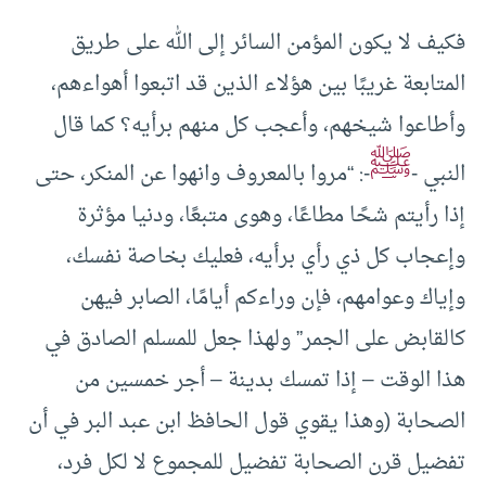
فكيف لا يكون المؤمن السائر إلى الله على طريق
المتابعة غريبًا بين هؤلاء الذين قد اتبعوا أهواءهم،
وأطاعوا شيخهم، وأعجب كل منهم برأيه؟ كما قال
ﷺ
النبي -
-: “مروا بالمعروف وانهوا عن المنكر، حتى
إذا رأيتم شحًا مطاعًا، وهوى متبعًا، ودنيا مؤثرة
وإعجاب كل ذي رأي برأيه، فعليك بخاصة نفسك،
وإياك وعوامهم، فإن وراءكم أيامًا، الصابر فيهن
كالقابض على الجمر” ولهذا جعل للمسلم الصادق في
هذا الوقت – إذا تمسك بدينة – أجر خمسين من
الصحابة (وهذا يقوي قول الحافظ ابن عبد البر في أن
تفضيل قرن الصحابة تفضيل للمجموع لا لكل فرد،