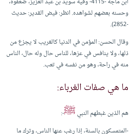
ابن ماجه -4115- وفيه سويد بن عبد العزيز، ضعفوه،
وحسنه بعضهم لشواهده. انظر: فيض القدير: حديث
-2852).
وقال الحسن: المؤمن في الدنيا كالغريب لا يجزع من
ذلها، ولا ينافس في عزها، للناس حال وله حال، الناس
منه في راحة، وهو من نفسه في تعب.
ما هي صفات الغرباء:
ﷺ
هم الذين غبطهم النبي
-:
-المتمسكون بالسنة، إذا رغب عنها الناس، وترك ما