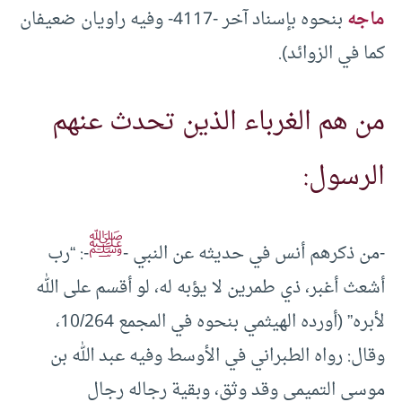
ماجه
بنحوه بإسناد آخر -4117- وفيه راويان ضعيفان
كما في الزوائد).
من هم الغرباء الذين تحدث عنهم
الرسول:
ﷺ
-من ذكرهم أنس في حديثه عن النبي -
-: “رب
أشعث أغبر، ذي طمرين لا يؤبه له، لو أقسم على الله
لأبره” (أورده الهيثمي بنحوه في المجمع 10/264،
وقال: رواه الطبراني في الأوسط وفيه عبد الله بن
موسى التميمي وقد وثق، وبقية رجاله رجال