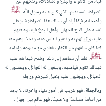
فيه: من الأهواء والبدع والضلالات، وتنكبهم عن
ﷺ
الصراط المستقيم، الذي كان عليه رسول الله -
-
وأصحابه. فإذا أراد أن يسلك هذا الصراط: فليوطن
نفسه على قدح الجهال، وأهل البدع فيه، وطعنهم
عليه، وإزرائهم به وتنفير الناس عنه، وتحذيرهم منه
كما كان سلفهم من الكفار يفعلون مع متبوعه وإمامه
ﷺ
-
-، فلما أن دعاهم إلى ذلك، وقدح فيما هم عليه
فهنالك تقوم قيامتهم، ويبغون له الغوائل، وينصبون له
الحبائل، ويجلبون عليه بخيل كبيرهم ورجله.
وبالجملة:
فهو غريب في أمور دنياه وآخرته، لا يجد
من العامة مساعدًا ولا معينًا، فهو عالم بين جهال،