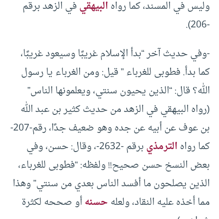
وليس في المسند، كما رواه
البيهقي
في الزهد برقم
-206).
-وفي حديث آخر “بدأ الإسلام غريبًا وسيعود غريبًا،
كما بدأ. فطوبى للغرباء ” قيل: ومن الغرباء يا رسول
الله؟ قال: “الذين يحيون سنتي، ويعلمونها الناس”
(رواه البيهقي في الزهد من حديث كثير بن عبد الله
بن عوف عن أبيه عن جده وهو ضعيف جدًا، رقم-207-
كما رواه
الترمذي
برقم -2632-، وقال: حسن، وفي
بعض النسخ حسن صحيح!! ولفظه: “فطوبى للغرباء،
الذين يصلحون ما أفسد الناس بعدي من سنتي” وهذا
مما أخذه عليه النقاد، ولعله
حسنه
أو صححه لكثرة