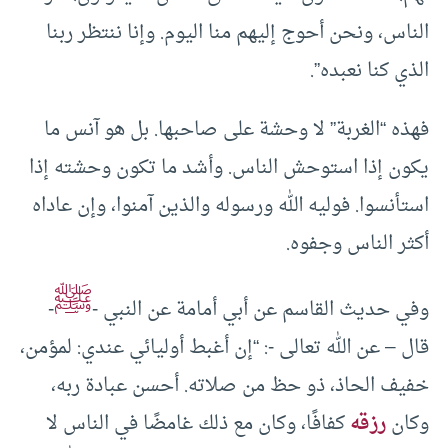
الناس، ونحن أحوج إليهم منا اليوم. وإنا ننتظر ربنا
الذي كنا نعبده”.
فهذه “الغربة” لا وحشة على صاحبها. بل هو آنس ما
يكون إذا استوحش الناس. وأشد ما تكون وحشته إذا
استأنسوا. فوليه الله ورسوله والذين آمنوا، وإن عاداه
أكثر الناس وجفوه.
ﷺ
وفي حديث القاسم عن أبي أمامة عن النبي -
-
قال – عن الله تعالى -: “إن أغبط أوليائي عندي: لمؤمن،
خفيف الحاذ، ذو حظ من صلاته. أحسن عبادة ربه،
وكان
رزقه
كفافًا، وكان مع ذلك غامضًا في الناس لا