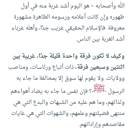
الله وأصحابه – هو اليوم أشد غربة منه في أول
ظهوره وإن كانت أعلامه ورسومه الظاهرة مشهورة
معروفة. فالإسلام الحقيقي غريب جدًا، وأهله غرباء
أشد الغربة بين الناس.
وكيف لا تكون فرقة واحدة قليلة جدًا، غريبة بين
اثنتين وسبعين فرقة،
ذات أتباع ورئاسات، ومناصب
وولايات. ولا يقوم لها سوق إلا بمخالفة ما جاء به
ﷺ
الرسول -
-؟ فإن نفس ما جاء به يضاد أهواءهم
ولذاتهم، وما هم عليه من الشبهات والبدع التي هي
منتهى فضيلتهم وعلمهم، والشهوات التي هي غايات
مقاصدهم وإراداتهم.