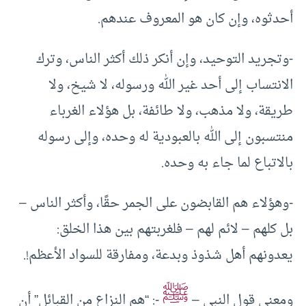
أحدثوه، وإن كان هو المعروف عندهم.
-وتجريد التوحيد، وإن أنكر ذلك أكثر الناس، وترك
الانتساب إلى أحد غير الله ورسوله، لا شيخ، ولا
طريقة، ولا مذهب، ولا طائفة، بل هؤلاء الغرباء
منتسبون إلى الله بالعبودية له وحده، وإلى رسوله
بالاتباع لما جاء به وحده.
-وهؤلاء هم القابضون على الجمر حقًا، وأكثر الناس –
بل كلهم – لائم لهم – فلغربتهم بين هذا الخلق:
يعدونهم أهل شذوذ وبدعة، ومفارقة للسواد الأعظم!.
ﷺ
ومعنى قول النبي –
-: “هم النزاع من القبائل” أن