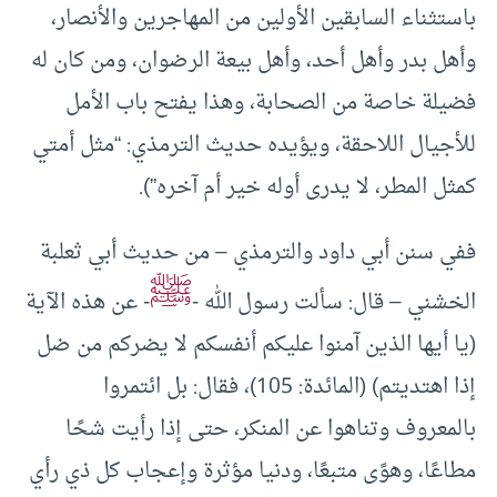
باستثناء السابقين الأولين من المهاجرين والأنصار،
وأهل بدر وأهل أحد، وأهل بيعة الرضوان، ومن كان له
فضيلة خاصة من الصحابة، وهذا يفتح باب الأمل
للأجيال اللاحقة، ويؤيده حديث الترمذي: “مثل أمتي
كمثل المطر، لا يدرى أوله خير أم آخره”).
ففي سنن أبي داود والترمذي – من حديث أبي ثعلبة
ﷺ
الخشني – قال: سألت رسول الله -
- عن هذه الآية
(يا أيها الذين آمنوا عليكم أنفسكم لا يضركم من ضل
إذا اهتديتم) (المائدة: 105)، فقال: بل ائتمروا
بالمعروف وتناهوا عن المنكر، حتى إذا رأيت شحًا
مطاعًا، وهوًى متبعًا، ودنيا مؤثرة وإعجاب كل ذي رأي