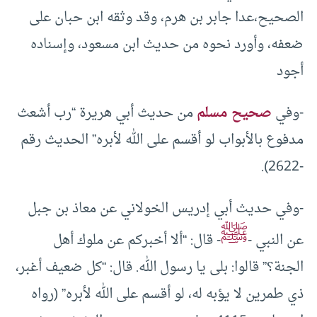
الصحيح،عدا جابر بن هرم، وقد وثقه ابن حبان على
ضعفه، وأورد نحوه من حديث ابن مسعود، وإسناده
أجود
-وفي
صحيح مسلم
من حديث أبي هريرة “رب أشعث
مدفوع بالأبواب لو أقسم على الله لأبره” الحديث رقم
-2622).
-وفي حديث أبي إدريس الخولاني عن معاذ بن جبل
ﷺ
عن النبي -
- قال: “ألا أخبركم عن ملوك أهل
الجنة؟” قالوا: بلى يا رسول الله. قال: “كل ضعيف أغبر،
ذي طمرين لا يؤبه له، لو أقسم على الله لأبره” (رواه