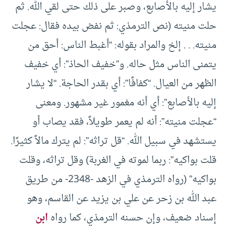
يشار إليه بالأصابع، وصبر على ذلك حتى لقي الله. ثم
حلت منيته (نص الترمذي: ثم نفض بيده فقال: عجلت
منيته. . . إلخ والمراد بقوله: “أغبط الناس: أحق من
يتمنى الناس مثل حاله. و”خفيف الحاذ”: أي خفيف
الظهر من العيال. “كفافًا”: أي بقدر الحاجة. “لا يشار
إليه بالأصابع”: أي أنه مغمور غير مشهور. ومعنى
“عجلت منيته”: أنه لم يعمر طويلاً، فقد يصاب أو
يستشهد في سبيل الله. “قل تراثه”: لم يترك مالاً كثيرًا.
قلت بواكيه”: ربما لموته في الغربة) وقل تراثه، وقلت
بواكيه” (رواه الترمذي في الزهد -2348- من طريق
عبد الله بن زحر عن علي بن يزيد عن القاسم، وهو
إسناد ضعيف، وإن حسنه الترمذي، كما رواه
ابن