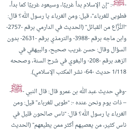
ﷺ
-
-: “إن الإسلام بدأ غريبًا، وسيعود غريبًا كما بدأ،
فطوبى للغرباء”، قيل: ومن الغرباء يا رسول الله؟ قال:
“النُّزَّاع من القبائل” (الحديث في الدارمي برقم -2757-
وابن ماجه برقم -3988- والترمذي برقم -2631- بدون
السؤال وقال: حسن غريب صحيح، والبيهقي في
الزهد برقم -208- والبغوي في شرح السنة، وصححه
1/118 حديث -64- نشر المكتب الإسلامي).
ﷺ
-وفي حديث عبد الله بن عمرو قال: قال النبي -
-
– ذات يوم ونحن عنده -: “طوبى للغرباء” قيل: ومن
الغرباء يا رسول الله؟ قال: “ناس صالحون قليل في
ناس كثير، من يعصيهم أكثر ممن يطيعهم” (الحديث