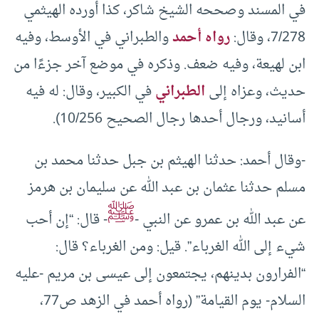
في المسند وصححه الشيخ شاكر، كذا أورده الهيثمي
7/278، وقال:
رواه أحمد
والطبراني في الأوسط، وفيه
ابن لهيعة، وفيه ضعف. وذكره في موضع آخر جزءًا من
حديث، وعزاه إلى
الطبراني
في الكبير، وقال: له فيه
أسانيد، ورجال أحدها رجال الصحيح 10/256).
-وقال أحمد: حدثنا الهيثم بن جبل حدثنا محمد بن
مسلم حدثنا عثمان بن عبد الله عن سليمان بن هرمز
ﷺ
عن عبد الله بن عمرو عن النبي -
- قال: “إن أحب
شيء إلى الله الغرباء”. قيل: ومن الغرباء؟ قال:
“الفرارون بدينهم، يجتمعون إلى عيسى بن مريم -عليه
السلام- يوم القيامة” (رواه أحمد في الزهد ص77،