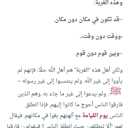
وهذه الغربة:
–
قد تكون في مكان دون مكان
.
-ووقت دون وقت،.
–
وبين قوم دون قوم
.
ولكن أهل هذه “الغربة” هم أهل الله حقًا. فإنهم لم
يأووا إلى غير الله. ولم ينتسبوا إلى غير رسوله –
ﷺ
-. ولم يدعوا إلى غير ما جاء به. وهم الذين
فارقوا الناس أحوج ما كانوا إليهم. فإذا انطلق
الناس
يوم القيامة
مع آلهتهم بقوا في مكانهم. فيقال
لهم: “ألا تنطلقون حيث انطلق الناس؟ فيقولون: فارقنا