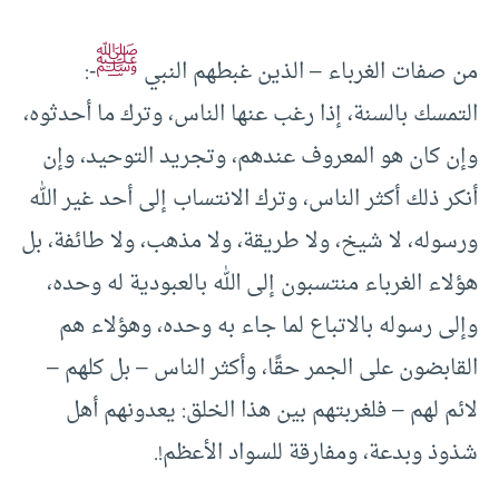
ﷺ
من صفات الغرباء – الذين غبطهم النبي
-:
التمسك بالسنة، إذا رغب عنها الناس، وترك ما أحدثوه،
وإن كان هو المعروف عندهم، وتجريد التوحيد، وإن
أنكر ذلك أكثر الناس، وترك الانتساب إلى أحد غير الله
ورسوله، لا شيخ، ولا طريقة، ولا مذهب، ولا طائفة، بل
هؤلاء الغرباء منتسبون إلى الله بالعبودية له وحده،
وإلى رسوله بالاتباع لما جاء به وحده، وهؤلاء هم
القابضون على الجمر حقًا، وأكثر الناس – بل كلهم –
لائم لهم – فلغربتهم بين هذا الخلق: يعدونهم أهل
شذوذ وبدعة، ومفارقة للسواد الأعظم!.